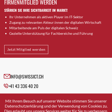
FIRMENMITGLIED WERDEN
Brugg AG
STÄRKEN SIE IHRE SICHTBARKEIT IM MARKT!
Brütten
Ihr Unternehmen als aktiven Player im IT-Sektor
Bubendorf
Zugang zu relevanten Akteur:innen der digitalen Wirtschaft
Bubikon
Mitarbeitende am Puls der digitalen Schweiz
Buchs (SG)
Gezielte Unterstützung für Fachbereiche und Führung
Burgdorf
Bäretswil
Jetzt Mitglied werden
Bülach
Cazis
Cham
Chur
INFO@SWISSICT.CH
Crissier
+41 43 336 40 20
Davos Platz
Davos Platz 1
SWISSICT
VULKANSTRASSE 120
Dierikon
Mit Ihrem Besuch auf unserer Website stimmen Sie unserer
8048 ZURICH
Datenschutzerklärung und der Verwendung von Cookies zu.
Dietikon
Dies erlaubt uns unsere Services weiter für Sie zu verbessern.