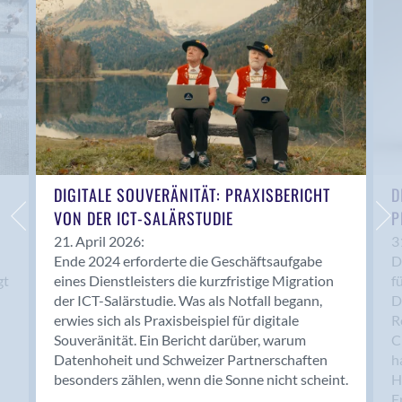
Anwil
Appenzell
Au SG
Baar
Baden
Balsthal
Balzers
Basel
DIGITALE SOUVERÄNITÄT: PRAXISBERICHT
D
VON DER ICT-SALÄRSTUDIE
P
Bassersdorf
Belp
21. April 2026:
3
Ende 2024 erforderte die Geschäftsaufgabe
D
Bendern
gt
eines Dienstleisters die kurzfristige Migration
f
Benken (SG)
der ICT-Salärstudie. Was als Notfall begann,
D
Bergdietikon
erwies sich als Praxisbeispiel für digitale
R
Berlin
Souveränität. Ein Bericht darüber, warum
C
Datenhoheit und Schweizer Partnerschaften
h
Bern
besonders zählen, wenn die Sonne nicht scheint.
H
Bern - Liebefeld
F