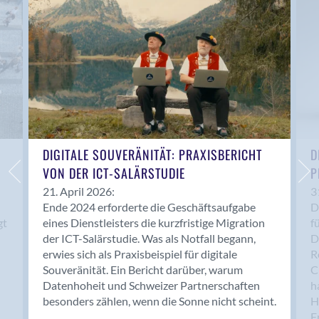
Anwil
Appenzell
Au SG
Baar
Baden
Balsthal
Balzers
Basel
DIGITALE SOUVERÄNITÄT: PRAXISBERICHT
D
VON DER ICT-SALÄRSTUDIE
P
Bassersdorf
Belp
21. April 2026:
3
Ende 2024 erforderte die Geschäftsaufgabe
D
Bendern
gt
eines Dienstleisters die kurzfristige Migration
f
Benken (SG)
der ICT-Salärstudie. Was als Notfall begann,
D
Bergdietikon
erwies sich als Praxisbeispiel für digitale
R
Berlin
Souveränität. Ein Bericht darüber, warum
C
Datenhoheit und Schweizer Partnerschaften
h
Bern
besonders zählen, wenn die Sonne nicht scheint.
H
Bern - Liebefeld
F