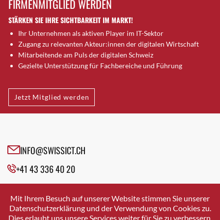
FIRMENMITGLIED WERDEN
Brugg AG
STÄRKEN SIE IHRE SICHTBARKEIT IM MARKT!
Brütten
Ihr Unternehmen als aktiven Player im IT-Sektor
Bubendorf
Zugang zu relevanten Akteur:innen der digitalen Wirtschaft
Bubikon
Mitarbeitende am Puls der digitalen Schweiz
Buchs (SG)
Gezielte Unterstützung für Fachbereiche und Führung
Burgdorf
Bäretswil
Jetzt Mitglied werden
Bülach
Cazis
Cham
Chur
INFO@SWISSICT.CH
Crissier
+41 43 336 40 20
Davos Platz
Davos Platz 1
SWISSICT
VULKANSTRASSE 120
Dierikon
Mit Ihrem Besuch auf unserer Website stimmen Sie unserer
8048 ZURICH
Datenschutzerklärung und der Verwendung von Cookies zu.
Dietikon
Dies erlaubt uns unsere Services weiter für Sie zu verbessern.