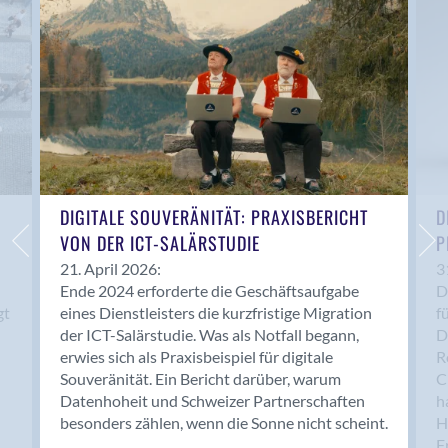
Anwil
Appenzell
Au SG
Baar
Baden
Balsthal
Balzers
Basel
DIGITALE SOUVERÄNITÄT: PRAXISBERICHT
D
VON DER ICT-SALÄRSTUDIE
P
Bassersdorf
Belp
21. April 2026:
3
Ende 2024 erforderte die Geschäftsaufgabe
D
Bendern
gt
eines Dienstleisters die kurzfristige Migration
f
Benken (SG)
der ICT-Salärstudie. Was als Notfall begann,
D
Bergdietikon
erwies sich als Praxisbeispiel für digitale
R
Berlin
Souveränität. Ein Bericht darüber, warum
C
Datenhoheit und Schweizer Partnerschaften
h
Bern
besonders zählen, wenn die Sonne nicht scheint.
H
Bern - Liebefeld
F