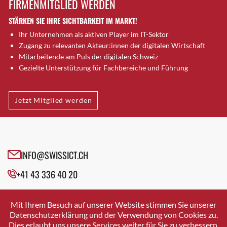
FIRMENMITGLIED WERDEN
Brütten
STÄRKEN SIE IHRE SICHTBARKEIT IM MARKT!
Bubendorf
Ihr Unternehmen als aktiven Player im IT-Sektor
Bubikon
Zugang zu relevanten Akteur:innen der digitalen Wirtschaft
Buchs (SG)
Mitarbeitende am Puls der digitalen Schweiz
Burgdorf
Gezielte Unterstützung für Fachbereiche und Führung
Bäretswil
Bülach
Jetzt Mitglied werden
Cazis
Cham
Chur
Crissier
INFO@SWISSICT.CH
Davos Platz
+41 43 336 40 20
Davos Platz 1
Dierikon
SWISSICT
VULKANSTRASSE 120
Dietikon
Mit Ihrem Besuch auf unserer Website stimmen Sie unserer
8048 ZURICH
Datenschutzerklärung und der Verwendung von Cookies zu.
Dietlikon
Dies erlaubt uns unsere Services weiter für Sie zu verbessern.