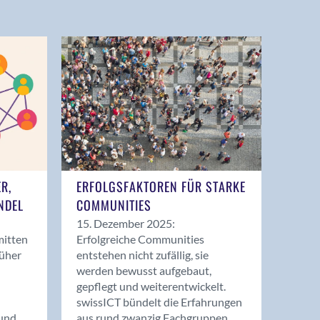
ER,
ERFOLGSFAKTOREN FÜR STARKE
NDEL
COMMUNITIES
15. Dezember 2025:
mitten
Erfolgreiche Communities
rüher
entstehen nicht zufällig, sie
werden bewusst aufgebaut,
gepflegt und weiterentwickelt.
swissICT bündelt die Erfahrungen
und
aus rund zwanzig Fachgruppen.