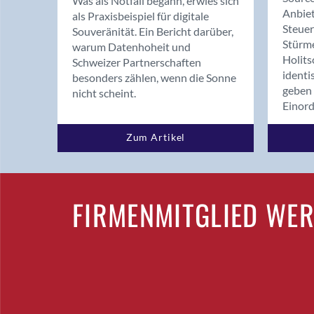
Was als Notfall begann, erwies sich
Anbiet
als Praxisbeispiel für digitale
Steue
Souveränität. Ein Bericht darüber,
Stürm
warum Datenhoheit und
Holits
Schweizer Partnerschaften
identi
besonders zählen, wenn die Sonne
geben 
nicht scheint.
Einor
Zum Artikel
FIRMENMITGLIED WE