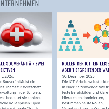
 UNTERNEHMEN
Amden
Andelfingen
Anwil
Appenzell
Au SG
Baar
Baden
Balsthal
Balzers
ALE SOUVERÄNITÄT: ZWEI
ROLLEN DER ICT: EIN LEIS
Basel
EKTIVEN
ABER TIEFGREIFENDER WA
Bassersdorf
rz 2026:
30. Dezember 2025:
Belp
le Souveränität ist ein
Die ICT-Arbeitswelt steckt 
Bendern
les Thema für Wirtschaft
in einer Zeitenwende: Wo f
Benken (SG)
rwaltung in der Schweiz.
feste Berufsbilder und klare
as bedeutet sie konkret
Hierarchien dominierten,
Bergdietikon
lche Rolle spielen Open
bestimmen heute Rollen,
Berlin
, internationale Cloud-
Verantwortung im Kontext 