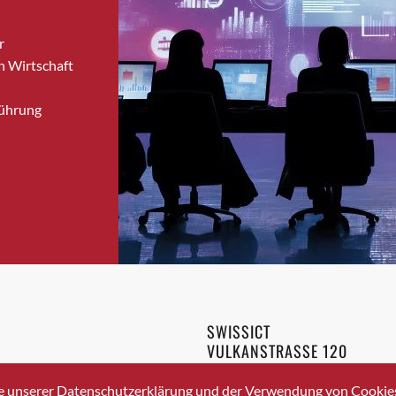
Brugg
r
Brugg AG
n Wirtschaft
Brütten
Bubendorf
Führung
Bubikon
Buchs (SG)
Burgdorf
Bäretswil
Bülach
Cazis
Cham
Chur
Crissier
SWISSICT
Davos Platz
VULKANSTRASSE 120
Davos Platz 1
8048 ZURICH
3 336 40 20
Dierikon
e unserer Datenschutzerklärung und der Verwendung von Cookies 