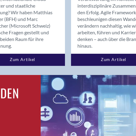
Bern
er und staatliche
interdisziplinäre Zusammen
Bern - Liebefeld
rung? Wir haben Matthias
den Erfolg. Agile Framework
er (BFH) und Marc
beschleunigen diesen Wand
Bern 15
cher (Microsoft Schweiz)
verändern nachhaltig, wie w
Bern 22
sche Fragen gestellt und
arbeiten, führen und Karrie
Bern 65
beiden Raum für ihre
denken – auch über die Bra
Bern 9
dnung.
hinaus.
Bern-Zollikofen
Zum Artikel
Zum Artikel
Biel/Bienne
Binningen
Bolligen
Bonaduz
RDEN
Bonstetten
Bottighofen
Bremgarten bei Bern
Brig
Brig-Glis
Bronschhofen