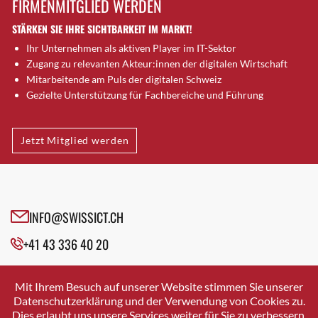
FIRMENMITGLIED WERDEN
Brütten
STÄRKEN SIE IHRE SICHTBARKEIT IM MARKT!
Bubendorf
Ihr Unternehmen als aktiven Player im IT-Sektor
Bubikon
Zugang zu relevanten Akteur:innen der digitalen Wirtschaft
Buchs (SG)
Mitarbeitende am Puls der digitalen Schweiz
Burgdorf
Gezielte Unterstützung für Fachbereiche und Führung
Bäretswil
Bülach
Jetzt Mitglied werden
Cazis
Cham
Chur
Crissier
INFO@SWISSICT.CH
Davos Platz
+41 43 336 40 20
Davos Platz 1
Dierikon
SWISSICT
VULKANSTRASSE 120
Dietikon
Mit Ihrem Besuch auf unserer Website stimmen Sie unserer
8048 ZURICH
Datenschutzerklärung und der Verwendung von Cookies zu.
Dietlikon
Dies erlaubt uns unsere Services weiter für Sie zu verbessern.