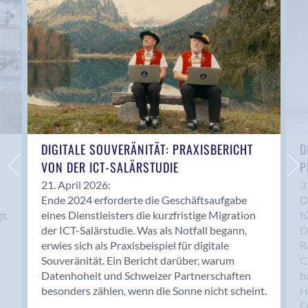
Anwil
Appenzell
Au SG
Baar
Baden
Balsthal
Balzers
Basel
DIGITALE SOUVERÄNITÄT: PRAXISBERICHT
D
VON DER ICT-SALÄRSTUDIE
P
Bassersdorf
Belp
21. April 2026:
3
Ende 2024 erforderte die Geschäftsaufgabe
D
Bendern
gt
eines Dienstleisters die kurzfristige Migration
f
Benken (SG)
der ICT-Salärstudie. Was als Notfall begann,
D
Bergdietikon
erwies sich als Praxisbeispiel für digitale
R
Berlin
Souveränität. Ein Bericht darüber, warum
C
Datenhoheit und Schweizer Partnerschaften
h
Bern
besonders zählen, wenn die Sonne nicht scheint.
H
Bern - Liebefeld
F