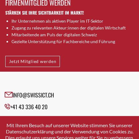
FIRMENMITGLIED WERDEN
Brütten
STÄRKEN SIE IHRE SICHTBARKEIT IM MARKT!
Bubendorf
Ihr Unternehmen als aktiven Player im IT-Sektor
Bubikon
Zugang zu relevanten Akteur:innen der digitalen Wirtschaft
Buchs (SG)
Mitarbeitende am Puls der digitalen Schweiz
Burgdorf
Gezielte Unterstützung für Fachbereiche und Führung
Bäretswil
Bülach
Jetzt Mitglied werden
Cazis
Cham
Chur
Crissier
INFO@SWISSICT.CH
Davos Platz
+41 43 336 40 20
Davos Platz 1
Dierikon
SWISSICT
VULKANSTRASSE 120
Dietikon
Mit Ihrem Besuch auf unserer Website stimmen Sie unserer
8048 ZURICH
Datenschutzerklärung und der Verwendung von Cookies zu.
Dietlikon
Dies erlaubt uns unsere Services weiter für Sie zu verbessern.