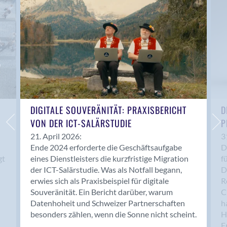
Anwil
Appenzell
Au SG
Baar
Baden
Balsthal
Balzers
Basel
DIGITALE SOUVERÄNITÄT: PRAXISBERICHT
D
VON DER ICT-SALÄRSTUDIE
P
Bassersdorf
Belp
21. April 2026:
3
Ende 2024 erforderte die Geschäftsaufgabe
D
Bendern
gt
eines Dienstleisters die kurzfristige Migration
f
Benken (SG)
der ICT-Salärstudie. Was als Notfall begann,
D
Bergdietikon
erwies sich als Praxisbeispiel für digitale
R
Berlin
Souveränität. Ein Bericht darüber, warum
C
Datenhoheit und Schweizer Partnerschaften
h
Bern
besonders zählen, wenn die Sonne nicht scheint.
H
Bern - Liebefeld
F