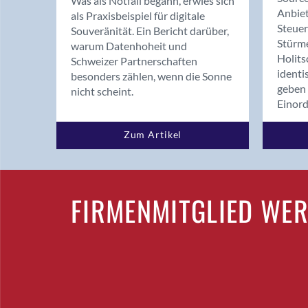
Was als Notfall begann, erwies sich
Anbiet
als Praxisbeispiel für digitale
Steue
Souveränität. Ein Bericht darüber,
Stürm
warum Datenhoheit und
Holits
Schweizer Partnerschaften
identi
besonders zählen, wenn die Sonne
geben 
nicht scheint.
Einor
Zum Artikel
FIRMENMITGLIED WE