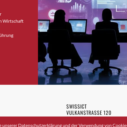
Brugg
r
Brugg AG
n Wirtschaft
Brütten
Bubendorf
Führung
Bubikon
Buchs (SG)
Burgdorf
Bäretswil
Bülach
Cazis
Cham
Chur
Crissier
SWISSICT
Davos Platz
VULKANSTRASSE 120
Davos Platz 1
8048 ZURICH
3 336 40 20
Dierikon
e unserer Datenschutzerklärung und der Verwendung von Cookies 