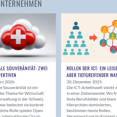
 UNTERNEHMEN
Amden
Andelfingen
Anwil
Appenzell
Au SG
Baar
Baden
Balsthal
Balzers
ALE SOUVERÄNITÄT: ZWEI
ROLLEN DER ICT: EIN LEIS
Basel
EKTIVEN
ABER TIEFGREIFENDER WA
Bassersdorf
rz 2026:
30. Dezember 2025:
Belp
le Souveränität ist ein
Die ICT-Arbeitswelt steckt 
Bendern
les Thema für Wirtschaft
in einer Zeitenwende: Wo f
Benken (SG)
rwaltung in der Schweiz.
feste Berufsbilder und klare
as bedeutet sie konkret
Hierarchien dominierten,
Bergdietikon
lche Rolle spielen Open
bestimmen heute Rollen,
Berlin
, internationale Cloud-
Verantwortung im Kontext 