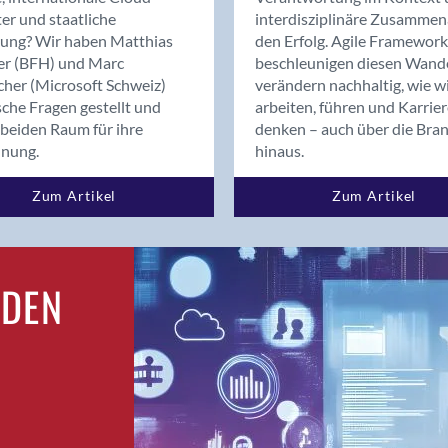
Bern
er und staatliche
interdisziplinäre Zusammen
Bern - Liebefeld
rung? Wir haben Matthias
den Erfolg. Agile Framework
er (BFH) und Marc
beschleunigen diesen Wand
Bern 15
cher (Microsoft Schweiz)
verändern nachhaltig, wie w
Bern 22
sche Fragen gestellt und
arbeiten, führen und Karrie
Bern 65
beiden Raum für ihre
denken – auch über die Bra
Bern 9
dnung.
hinaus.
Bern-Zollikofen
Zum Artikel
Zum Artikel
Biel/Bienne
Binningen
Bolligen
Bonaduz
RDEN
Bonstetten
Bottighofen
Bremgarten bei Bern
Brig
Brig-Glis
Bronschhofen