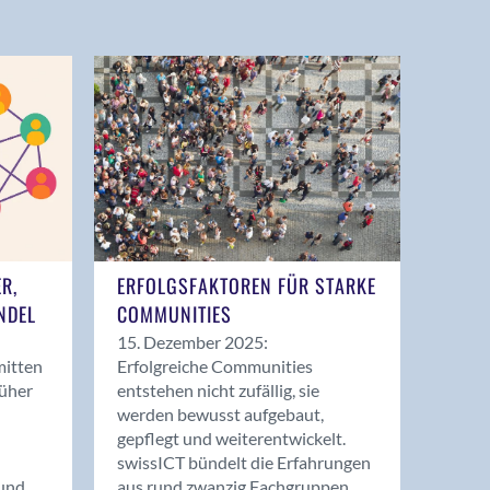
ER,
ERFOLGSFAKTOREN FÜR STARKE
NDEL
COMMUNITIES
15. Dezember 2025:
mitten
Erfolgreiche Communities
rüher
entstehen nicht zufällig, sie
werden bewusst aufgebaut,
gepflegt und weiterentwickelt.
swissICT bündelt die Erfahrungen
und
aus rund zwanzig Fachgruppen.