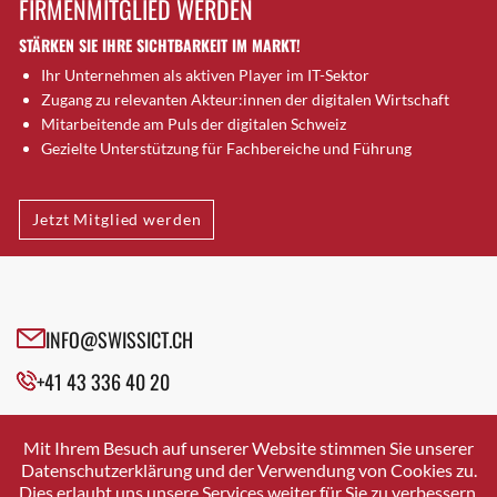
FIRMENMITGLIED WERDEN
Brugg AG
STÄRKEN SIE IHRE SICHTBARKEIT IM MARKT!
Brütten
Ihr Unternehmen als aktiven Player im IT-Sektor
Bubendorf
Zugang zu relevanten Akteur:innen der digitalen Wirtschaft
Bubikon
Mitarbeitende am Puls der digitalen Schweiz
Buchs (SG)
Gezielte Unterstützung für Fachbereiche und Führung
Burgdorf
Bäretswil
Jetzt Mitglied werden
Bülach
Cazis
Cham
Chur
INFO@SWISSICT.CH
Crissier
+41 43 336 40 20
Davos Platz
Davos Platz 1
SWISSICT
VULKANSTRASSE 120
Dierikon
Mit Ihrem Besuch auf unserer Website stimmen Sie unserer
8048 ZURICH
Datenschutzerklärung und der Verwendung von Cookies zu.
Dietikon
Dies erlaubt uns unsere Services weiter für Sie zu verbessern.