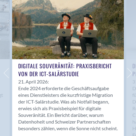
Anwil
Appenzell
Au SG
Baar
Baden
Balsthal
Balzers
Basel
DIGITALE SOUVERÄNITÄT: PRAXISBERICHT
D
VON DER ICT-SALÄRSTUDIE
P
Bassersdorf
Belp
21. April 2026:
3
Ende 2024 erforderte die Geschäftsaufgabe
D
Bendern
gt
eines Dienstleisters die kurzfristige Migration
f
Benken (SG)
der ICT-Salärstudie. Was als Notfall begann,
D
Bergdietikon
erwies sich als Praxisbeispiel für digitale
R
Berlin
Souveränität. Ein Bericht darüber, warum
C
Datenhoheit und Schweizer Partnerschaften
h
Bern
besonders zählen, wenn die Sonne nicht scheint.
H
Bern - Liebefeld
F