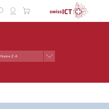
Sortieren nach
Name Z-A
Name A-Z
Name Z-A
Ort A-Z
Ort Z-A