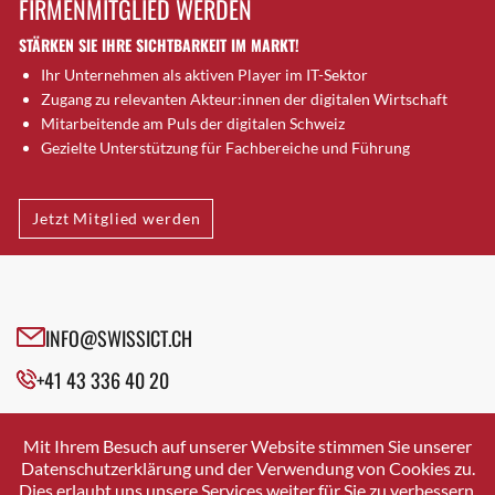
FIRMENMITGLIED WERDEN
Brugg AG
STÄRKEN SIE IHRE SICHTBARKEIT IM MARKT!
Brütten
Ihr Unternehmen als aktiven Player im IT-Sektor
Bubendorf
Zugang zu relevanten Akteur:innen der digitalen Wirtschaft
Bubikon
Mitarbeitende am Puls der digitalen Schweiz
Buchs (SG)
Gezielte Unterstützung für Fachbereiche und Führung
Burgdorf
Bäretswil
Jetzt Mitglied werden
Bülach
Cazis
Cham
Chur
INFO@SWISSICT.CH
Crissier
+41 43 336 40 20
Davos Platz
Davos Platz 1
SWISSICT
VULKANSTRASSE 120
Dierikon
Mit Ihrem Besuch auf unserer Website stimmen Sie unserer
8048 ZURICH
Datenschutzerklärung und der Verwendung von Cookies zu.
Dietikon
Dies erlaubt uns unsere Services weiter für Sie zu verbessern.