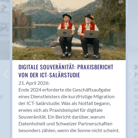
Anwil
Appenzell
Au SG
Baar
Baden
Balsthal
Balzers
Basel
DIGITALE SOUVERÄNITÄT: PRAXISBERICHT
D
VON DER ICT-SALÄRSTUDIE
P
Bassersdorf
Belp
21. April 2026:
3
Ende 2024 erforderte die Geschäftsaufgabe
D
Bendern
gt
eines Dienstleisters die kurzfristige Migration
f
Benken (SG)
der ICT-Salärstudie. Was als Notfall begann,
D
Bergdietikon
erwies sich als Praxisbeispiel für digitale
R
Berlin
Souveränität. Ein Bericht darüber, warum
C
Datenhoheit und Schweizer Partnerschaften
h
Bern
besonders zählen, wenn die Sonne nicht scheint.
H
Bern - Liebefeld
F