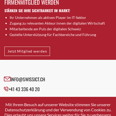
FIRMENMITGLIED WERDEN
Brütten
STÄRKEN SIE IHRE SICHTBARKEIT IM MARKT!
Bubendorf
Ihr Unternehmen als aktiven Player im IT-Sektor
Bubikon
Zugang zu relevanten Akteur:innen der digitalen Wirtschaft
Buchs (SG)
Mitarbeitende am Puls der digitalen Schweiz
Burgdorf
Gezielte Unterstützung für Fachbereiche und Führung
Bäretswil
Bülach
Jetzt Mitglied werden
Cazis
Cham
Chur
Crissier
INFO@SWISSICT.CH
Davos Platz
+41 43 336 40 20
Davos Platz 1
Dierikon
SWISSICT
VULKANSTRASSE 120
Dietikon
Mit Ihrem Besuch auf unserer Website stimmen Sie unserer
8048 ZURICH
Datenschutzerklärung und der Verwendung von Cookies zu.
Dietlikon
Dies erlaubt uns unsere Services weiter für Sie zu verbessern.