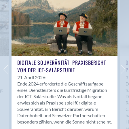
Anwil
Appenzell
Au SG
Baar
Baden
Balsthal
Balzers
Basel
DIGITALE SOUVERÄNITÄT: PRAXISBERICHT
D
VON DER ICT-SALÄRSTUDIE
P
Bassersdorf
Belp
21. April 2026:
3
Ende 2024 erforderte die Geschäftsaufgabe
D
Bendern
gt
eines Dienstleisters die kurzfristige Migration
f
Benken (SG)
der ICT-Salärstudie. Was als Notfall begann,
D
Bergdietikon
erwies sich als Praxisbeispiel für digitale
R
Berlin
Souveränität. Ein Bericht darüber, warum
C
Datenhoheit und Schweizer Partnerschaften
h
Bern
besonders zählen, wenn die Sonne nicht scheint.
H
Bern - Liebefeld
F