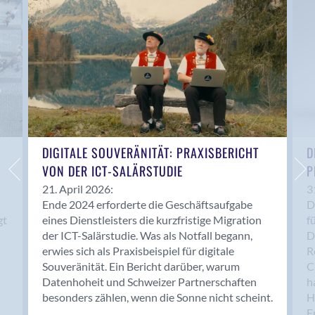
Anwil
Appenzell
Au SG
Baar
Baden
Balsthal
Balzers
Basel
DIGITALE SOUVERÄNITÄT: PRAXISBERICHT
D
VON DER ICT-SALÄRSTUDIE
P
Bassersdorf
Belp
21. April 2026:
3
Ende 2024 erforderte die Geschäftsaufgabe
D
Bendern
gt
eines Dienstleisters die kurzfristige Migration
f
Benken (SG)
der ICT-Salärstudie. Was als Notfall begann,
D
Bergdietikon
erwies sich als Praxisbeispiel für digitale
R
Berlin
Souveränität. Ein Bericht darüber, warum
C
Datenhoheit und Schweizer Partnerschaften
h
Bern
besonders zählen, wenn die Sonne nicht scheint.
H
Bern - Liebefeld
F