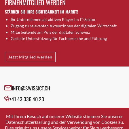
FIRMENMITGLIED WERDEN
Brütten
STÄRKEN SIE IHRE SICHTBARKEIT IM MARKT!
Bubendorf
Ihr Unternehmen als aktiven Player im IT-Sektor
Bubikon
Zugang zu relevanten Akteur:innen der digitalen Wirtschaft
Buchs (SG)
Mitarbeitende am Puls der digitalen Schweiz
Burgdorf
Gezielte Unterstützung für Fachbereiche und Führung
Bäretswil
Bülach
Jetzt Mitglied werden
Cazis
Cham
Chur
Crissier
INFO@SWISSICT.CH
Davos Platz
+41 43 336 40 20
Davos Platz 1
Dierikon
SWISSICT
VULKANSTRASSE 120
Dietikon
Mit Ihrem Besuch auf unserer Website stimmen Sie unserer
8048 ZURICH
Datenschutzerklärung und der Verwendung von Cookies zu.
Dietlikon
Dies erlaubt uns unsere Services weiter für Sie zu verbessern.