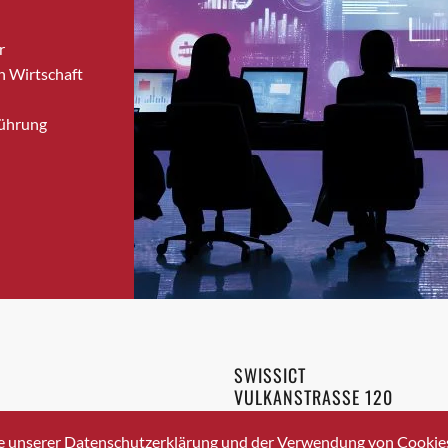
Bronschhofen
r
Brugg
n Wirtschaft
Brugg AG
Brütten
Führung
Bubendorf
Bubikon
Buchs (SG)
Burgdorf
Bäretswil
Bülach
Cazis
Cham
Chur
SWISSICT
Crissier
VULKANSTRASSE 120
Davos Platz
8048 ZURICH
3 336 40 20
Davos Platz 1
e unserer Datenschutzerklärung und der Verwendung von Cookies 