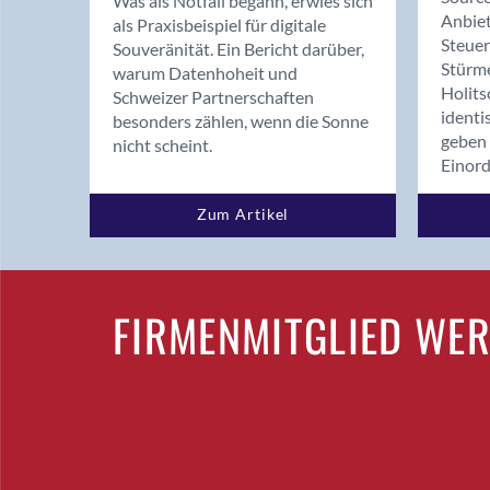
Was als Notfall begann, erwies sich
Anbiet
als Praxisbeispiel für digitale
Steue
Souveränität. Ein Bericht darüber,
Stürm
warum Datenhoheit und
Holits
Schweizer Partnerschaften
identi
besonders zählen, wenn die Sonne
geben 
nicht scheint.
Einor
Zum Artikel
FIRMENMITGLIED WE