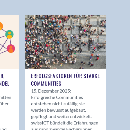
ER,
ERFOLGSFAKTOREN FÜR STARKE
NDEL
COMMUNITIES
15. Dezember 2025:
mitten
Erfolgreiche Communities
rüher
entstehen nicht zufällig, sie
werden bewusst aufgebaut,
gepflegt und weiterentwickelt.
swissICT bündelt die Erfahrungen
und
aus rund zwanzig Fachgruppen.