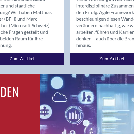
Bern
er und staatliche
interdisziplinäre Zusammen
Bern - Liebefeld
rung? Wir haben Matthias
den Erfolg. Agile Framework
er (BFH) und Marc
beschleunigen diesen Wand
Bern 15
cher (Microsoft Schweiz)
verändern nachhaltig, wie w
Bern 22
sche Fragen gestellt und
arbeiten, führen und Karrie
Bern 65
beiden Raum für ihre
denken – auch über die Bra
Bern 9
dnung.
hinaus.
Bern-Zollikofen
Zum Artikel
Zum Artikel
Biel/Bienne
Binningen
Birsfelden
Bolligen
RDEN
Bonaduz
Bonstetten
Bottighofen
Bremgarten bei Bern
Brig
Brig-Glis