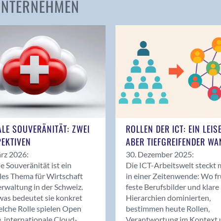
 UNTERNEHMEN
Amden
Andelfingen
Anwil
Appenzell
Au SG
Baar
Baden
Balsthal
Balzers
ALE SOUVERÄNITÄT: ZWEI
ROLLEN DER ICT: EIN LEIS
Basel
EKTIVEN
ABER TIEFGREIFENDER WA
Bassersdorf
rz 2026:
30. Dezember 2025:
Belp
le Souveränität ist ein
Die ICT-Arbeitswelt steckt 
Bendern
les Thema für Wirtschaft
in einer Zeitenwende: Wo f
Benken (SG)
rwaltung in der Schweiz.
feste Berufsbilder und klare
as bedeutet sie konkret
Hierarchien dominierten,
Bergdietikon
lche Rolle spielen Open
bestimmen heute Rollen,
Berlin
, internationale Cloud-
Verantwortung im Kontext 