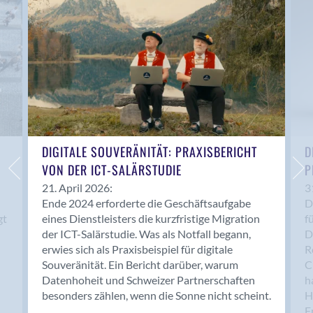
Anwil
Appenzell
Au SG
Baar
Baden
Balsthal
Balzers
Basel
DIGITALE SOUVERÄNITÄT: PRAXISBERICHT
D
VON DER ICT-SALÄRSTUDIE
P
Bassersdorf
Belp
21. April 2026:
3
Ende 2024 erforderte die Geschäftsaufgabe
D
Bendern
gt
eines Dienstleisters die kurzfristige Migration
f
Benken (SG)
der ICT-Salärstudie. Was als Notfall begann,
D
Bergdietikon
erwies sich als Praxisbeispiel für digitale
R
Berlin
Souveränität. Ein Bericht darüber, warum
C
Datenhoheit und Schweizer Partnerschaften
h
Bern
besonders zählen, wenn die Sonne nicht scheint.
H
Bern - Liebefeld
F