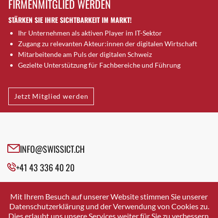
FIRMENMITGLIED WERDEN
Brütten
STÄRKEN SIE IHRE SICHTBARKEIT IM MARKT!
Bubendorf
Ihr Unternehmen als aktiven Player im IT-Sektor
Bubikon
Zugang zu relevanten Akteur:innen der digitalen Wirtschaft
Buchs (SG)
Mitarbeitende am Puls der digitalen Schweiz
Burgdorf
Gezielte Unterstützung für Fachbereiche und Führung
Bäretswil
Bülach
Jetzt Mitglied werden
Cazis
Cham
Chur
Crissier
INFO@SWISSICT.CH
Davos Platz
+41 43 336 40 20
Davos Platz 1
Dierikon
SWISSICT
VULKANSTRASSE 120
Dietikon
Mit Ihrem Besuch auf unserer Website stimmen Sie unserer
8048 ZURICH
Datenschutzerklärung und der Verwendung von Cookies zu.
Dietlikon
Dies erlaubt uns unsere Services weiter für Sie zu verbessern.