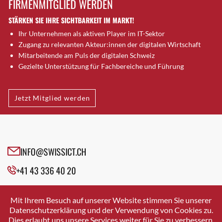
FIRMENMITGLIED WERDEN
Brugg AG
STÄRKEN SIE IHRE SICHTBARKEIT IM MARKT!
Brütten
Ihr Unternehmen als aktiven Player im IT-Sektor
Bubendorf
Zugang zu relevanten Akteur:innen der digitalen Wirtschaft
Bubikon
Mitarbeitende am Puls der digitalen Schweiz
Buchs (SG)
Gezielte Unterstützung für Fachbereiche und Führung
Burgdorf
Bäretswil
Jetzt Mitglied werden
Bülach
Cazis
Cham
Chur
INFO@SWISSICT.CH
Crissier
+41 43 336 40 20
Davos Platz
Davos Platz 1
SWISSICT
VULKANSTRASSE 120
Dierikon
Mit Ihrem Besuch auf unserer Website stimmen Sie unserer
8048 ZURICH
Datenschutzerklärung und der Verwendung von Cookies zu.
Dietikon
Dies erlaubt uns unsere Services weiter für Sie zu verbessern.