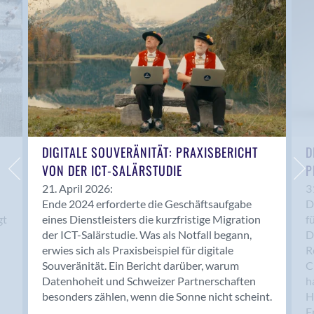
Anwil
Appenzell
Au SG
Baar
Baden
Balsthal
Balzers
Basel
DIGITALE SOUVERÄNITÄT: PRAXISBERICHT
D
VON DER ICT-SALÄRSTUDIE
P
Bassersdorf
Belp
21. April 2026:
3
Ende 2024 erforderte die Geschäftsaufgabe
D
Bendern
gt
eines Dienstleisters die kurzfristige Migration
f
Benken (SG)
der ICT-Salärstudie. Was als Notfall begann,
D
Bergdietikon
erwies sich als Praxisbeispiel für digitale
R
Berlin
Souveränität. Ein Bericht darüber, warum
C
Datenhoheit und Schweizer Partnerschaften
h
Bern
besonders zählen, wenn die Sonne nicht scheint.
H
Bern - Liebefeld
F