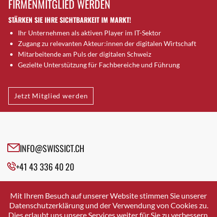
FIRMENMITGLIED WERDEN
Brütten
STÄRKEN SIE IHRE SICHTBARKEIT IM MARKT!
Bubendorf
Ihr Unternehmen als aktiven Player im IT-Sektor
Bubikon
Zugang zu relevanten Akteur:innen der digitalen Wirtschaft
Buchs (SG)
Mitarbeitende am Puls der digitalen Schweiz
Burgdorf
Gezielte Unterstützung für Fachbereiche und Führung
Bäretswil
Bülach
Jetzt Mitglied werden
Cazis
Cham
Chur
Crissier
INFO@SWISSICT.CH
Davos Platz
+41 43 336 40 20
Davos Platz 1
Dierikon
SWISSICT
VULKANSTRASSE 120
Dietikon
Mit Ihrem Besuch auf unserer Website stimmen Sie unserer
8048 ZURICH
Datenschutzerklärung und der Verwendung von Cookies zu.
Dietlikon
Dies erlaubt uns unsere Services weiter für Sie zu verbessern.