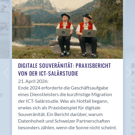
Anwil
Appenzell
Au SG
Baar
Baden
Balsthal
Balzers
Basel
DIGITALE SOUVERÄNITÄT: PRAXISBERICHT
D
VON DER ICT-SALÄRSTUDIE
P
Bassersdorf
Belp
21. April 2026:
3
Ende 2024 erforderte die Geschäftsaufgabe
D
Bendern
gt
eines Dienstleisters die kurzfristige Migration
f
Benken (SG)
der ICT-Salärstudie. Was als Notfall begann,
D
Bergdietikon
erwies sich als Praxisbeispiel für digitale
R
Berlin
Souveränität. Ein Bericht darüber, warum
C
Datenhoheit und Schweizer Partnerschaften
h
Bern
besonders zählen, wenn die Sonne nicht scheint.
H
Bern - Liebefeld
F