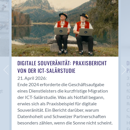
Anwil
Appenzell
Au SG
Baar
Baden
Balsthal
Balzers
Basel
DIGITALE SOUVERÄNITÄT: PRAXISBERICHT
D
VON DER ICT-SALÄRSTUDIE
P
Bassersdorf
Belp
21. April 2026:
3
Ende 2024 erforderte die Geschäftsaufgabe
D
Bendern
gt
eines Dienstleisters die kurzfristige Migration
f
Benken (SG)
der ICT-Salärstudie. Was als Notfall begann,
D
Bergdietikon
erwies sich als Praxisbeispiel für digitale
R
Berlin
Souveränität. Ein Bericht darüber, warum
C
Datenhoheit und Schweizer Partnerschaften
h
Bern
besonders zählen, wenn die Sonne nicht scheint.
H
Bern - Liebefeld
F