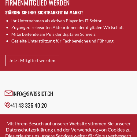
FIRMENMITGLIED WERDEN
Brütten
STÄRKEN SIE IHRE SICHTBARKEIT IM MARKT!
Bubendorf
Ihr Unternehmen als aktiven Player im IT-Sektor
Bubikon
Zugang zu relevanten Akteur:innen der digitalen Wirtschaft
Buchs (SG)
Mitarbeitende am Puls der digitalen Schweiz
Burgdorf
Gezielte Unterstützung für Fachbereiche und Führung
Bäretswil
Bülach
Jetzt Mitglied werden
Cazis
Cham
Chur
Crissier
INFO@SWISSICT.CH
Davos Platz
+41 43 336 40 20
Davos Platz 1
Dierikon
SWISSICT
VULKANSTRASSE 120
Dietikon
Mit Ihrem Besuch auf unserer Website stimmen Sie unserer
8048 ZURICH
Datenschutzerklärung und der Verwendung von Cookies zu.
Dietlikon
Dies erlaubt uns unsere Services weiter für Sie zu verbessern.