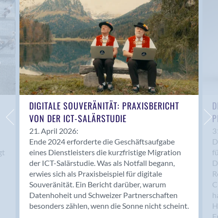
Anwil
Appenzell
Au SG
Baar
Baden
Balsthal
Balzers
Basel
DIGITALE SOUVERÄNITÄT: PRAXISBERICHT
D
VON DER ICT-SALÄRSTUDIE
P
Bassersdorf
Belp
21. April 2026:
3
Ende 2024 erforderte die Geschäftsaufgabe
D
Bendern
gt
eines Dienstleisters die kurzfristige Migration
f
Benken (SG)
der ICT-Salärstudie. Was als Notfall begann,
D
Bergdietikon
erwies sich als Praxisbeispiel für digitale
R
Berlin
Souveränität. Ein Bericht darüber, warum
C
Datenhoheit und Schweizer Partnerschaften
h
Bern
besonders zählen, wenn die Sonne nicht scheint.
H
Bern - Liebefeld
F