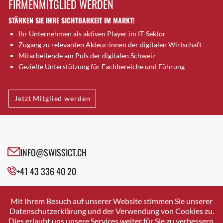
FIRMENMITGLIED WERDEN
Brütten
STÄRKEN SIE IHRE SICHTBARKEIT IM MARKT!
Bubendorf
Ihr Unternehmen als aktiven Player im IT-Sektor
Bubikon
Zugang zu relevanten Akteur:innen der digitalen Wirtschaft
Buchs (SG)
Mitarbeitende am Puls der digitalen Schweiz
Burgdorf
Gezielte Unterstützung für Fachbereiche und Führung
Bäretswil
Bülach
Jetzt Mitglied werden
Cazis
Cham
Chur
Crissier
INFO@SWISSICT.CH
Davos Platz
+41 43 336 40 20
Davos Platz 1
Dierikon
SWISSICT
VULKANSTRASSE 120
Dietikon
Mit Ihrem Besuch auf unserer Website stimmen Sie unserer
8048 ZURICH
Datenschutzerklärung und der Verwendung von Cookies zu.
Dietlikon
Dies erlaubt uns unsere Services weiter für Sie zu verbessern.