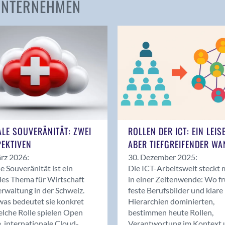
 UNTERNEHMEN
Amden
Andelfingen
Anwil
Appenzell
Au SG
Baar
Baden
Balsthal
Balzers
ALE SOUVERÄNITÄT: ZWEI
ROLLEN DER ICT: EIN LEIS
Basel
EKTIVEN
ABER TIEFGREIFENDER WA
Bassersdorf
rz 2026:
30. Dezember 2025:
Belp
le Souveränität ist ein
Die ICT-Arbeitswelt steckt 
Bendern
les Thema für Wirtschaft
in einer Zeitenwende: Wo f
Benken (SG)
rwaltung in der Schweiz.
feste Berufsbilder und klare
as bedeutet sie konkret
Hierarchien dominierten,
Bergdietikon
lche Rolle spielen Open
bestimmen heute Rollen,
Berlin
, internationale Cloud-
Verantwortung im Kontext 