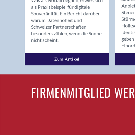
Was als Notfall begann, erwies sich
Anbiet
als Praxisbeispiel für digitale
Steue
Souveränität. Ein Bericht darüber,
Stürm
warum Datenhoheit und
Holits
Schweizer Partnerschaften
identi
besonders zählen, wenn die Sonne
geben 
nicht scheint.
Einor
Zum Artikel
FIRMENMITGLIED WE