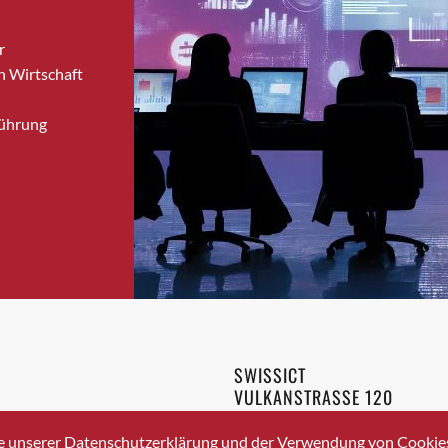
Brugg
r
Brugg AG
n Wirtschaft
Brütten
Bubendorf
Führung
Bubikon
Buchs (SG)
Burgdorf
Bäretswil
Bülach
Cazis
Cham
Chur
Crissier
SWISSICT
Davos Platz
VULKANSTRASSE 120
Davos Platz 1
8048 ZURICH
3 336 40 20
Dierikon
e unserer Datenschutzerklärung und der Verwendung von Cookies 