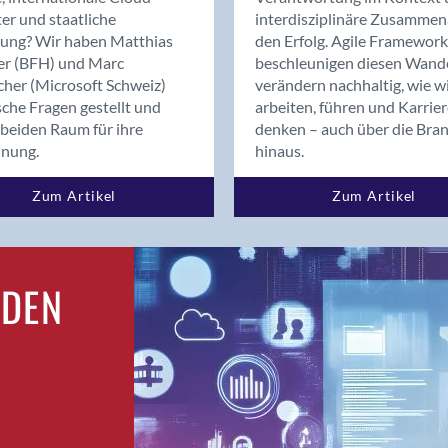
Bern
er und staatliche
interdisziplinäre Zusammen
Bern - Liebefeld
rung? Wir haben Matthias
den Erfolg. Agile Framework
er (BFH) und Marc
beschleunigen diesen Wand
Bern 15
cher (Microsoft Schweiz)
verändern nachhaltig, wie w
Bern 22
sche Fragen gestellt und
arbeiten, führen und Karrie
Bern 65
beiden Raum für ihre
denken – auch über die Bra
Bern 9
dnung.
hinaus.
Bern-Zollikofen
Zum Artikel
Zum Artikel
Biel/Bienne
Binningen
Bolligen
Bonaduz
RDEN
Bonstetten
Bottighofen
Bremgarten bei Bern
Brig
Brig-Glis
Bronschhofen