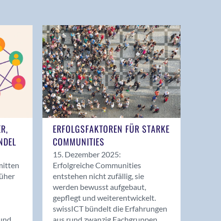
ER,
ERFOLGSFAKTOREN FÜR STARKE
NDEL
COMMUNITIES
15. Dezember 2025:
mitten
Erfolgreiche Communities
rüher
entstehen nicht zufällig, sie
werden bewusst aufgebaut,
gepflegt und weiterentwickelt.
swissICT bündelt die Erfahrungen
und
aus rund zwanzig Fachgruppen.