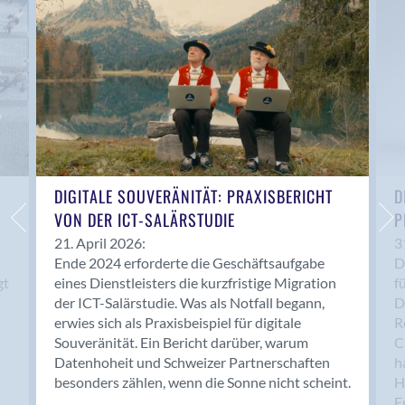
Anwil
Appenzell
Au SG
Baar
Baden
Balsthal
Balzers
Basel
DIGITALE SOUVERÄNITÄT: PRAXISBERICHT
D
VON DER ICT-SALÄRSTUDIE
P
Bassersdorf
Belp
21. April 2026:
3
Ende 2024 erforderte die Geschäftsaufgabe
D
Bendern
gt
eines Dienstleisters die kurzfristige Migration
f
Benken (SG)
der ICT-Salärstudie. Was als Notfall begann,
D
Bergdietikon
erwies sich als Praxisbeispiel für digitale
R
Berlin
Souveränität. Ein Bericht darüber, warum
C
Datenhoheit und Schweizer Partnerschaften
h
Bern
besonders zählen, wenn die Sonne nicht scheint.
H
Bern - Liebefeld
F