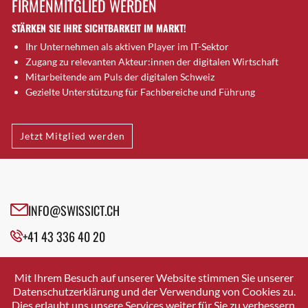
FIRMENMITGLIED WERDEN
Brütten
STÄRKEN SIE IHRE SICHTBARKEIT IM MARKT!
Bubendorf
Ihr Unternehmen als aktiven Player im IT-Sektor
Bubikon
Zugang zu relevanten Akteur:innen der digitalen Wirtschaft
Buchs (SG)
Mitarbeitende am Puls der digitalen Schweiz
Burgdorf
Gezielte Unterstützung für Fachbereiche und Führung
Bäretswil
Bülach
Jetzt Mitglied werden
Cazis
Cham
Chur
Crissier
INFO@SWISSICT.CH
Davos Platz
+41 43 336 40 20
Davos Platz 1
Dierikon
SWISSICT
VULKANSTRASSE 120
Dietikon
Mit Ihrem Besuch auf unserer Website stimmen Sie unserer
8048 ZURICH
Datenschutzerklärung und der Verwendung von Cookies zu.
Dietlikon
Dies erlaubt uns unsere Services weiter für Sie zu verbessern.