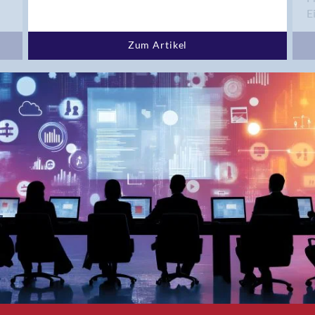
Bern 15
E
Bern 22
Bern 65
Zum Artikel
Bern 9
Bern-Zollikofen
Biel/Bienne
Binningen
Bolligen
Bonaduz
Bonstetten
Bottighofen
Bremgarten bei Bern
Brig
Brig-Glis
Bronschhofen
Brugg
Brugg AG