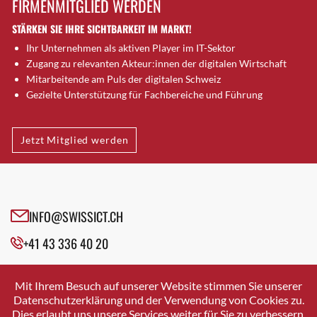
FIRMENMITGLIED WERDEN
Brütten
STÄRKEN SIE IHRE SICHTBARKEIT IM MARKT!
Bubendorf
Ihr Unternehmen als aktiven Player im IT-Sektor
Bubikon
Zugang zu relevanten Akteur:innen der digitalen Wirtschaft
Buchs (SG)
Mitarbeitende am Puls der digitalen Schweiz
Burgdorf
Gezielte Unterstützung für Fachbereiche und Führung
Bäretswil
Bülach
Jetzt Mitglied werden
Cazis
Cham
Chur
Crissier
INFO@SWISSICT.CH
Davos Platz
+41 43 336 40 20
Davos Platz 1
Dierikon
SWISSICT
VULKANSTRASSE 120
Dietikon
Mit Ihrem Besuch auf unserer Website stimmen Sie unserer
8048 ZURICH
Datenschutzerklärung und der Verwendung von Cookies zu.
Dietlikon
Dies erlaubt uns unsere Services weiter für Sie zu verbessern.