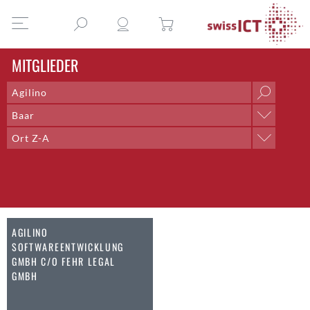
MITGLIEDER
Baar
Ort
Ort Z-A
Aarau
Sortieren nach
Aarberg
Name A-Z
Aarburg
Name Z-A
Adliswil
Ort A-Z
Aegerten
Ort Z-A
AGILINO
Altdorf UR
SOFTWAREENTWICKLUNG
Altendorf
GMBH C/O FEHR LEGAL
Altstätten SG
GMBH
Amden
Andelfingen