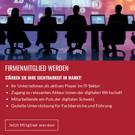
Brütten
Bubendorf
Bubikon
Buchs (SG)
Burgdorf
Bäretswil
Bülach
Cazis
FIRMENMITGLIED WERDEN
Cham
STÄRKEN SIE IHRE SICHTBARKEIT IM MARKT!
Chur
Ihr Unternehmen als aktiven Player im IT-Sektor
Crissier
Zugang zu relevanten Akteur:innen der digitalen Wirtschaft
Davos Platz
Mitarbeitende am Puls der digitalen Schweiz
Davos Platz 1
Gezielte Unterstützung für Fachbereiche und Führung
Dierikon
Dietikon
Jetzt Mitglied werden
Dietlikon