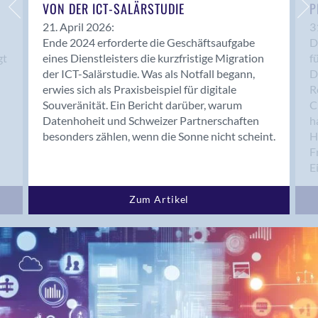
Bern 15
VON DER ICT-SALÄRSTUDIE
P
Bern 22
21. April 2026:
3
Ende 2024 erforderte die Geschäftsaufgabe
D
Bern 65
gt
eines Dienstleisters die kurzfristige Migration
f
Bern 9
der ICT-Salärstudie. Was als Notfall begann,
D
Bern-Zollikofen
erwies sich als Praxisbeispiel für digitale
R
Biel/Bienne
Souveränität. Ein Bericht darüber, warum
C
Datenhoheit und Schweizer Partnerschaften
h
Binningen
besonders zählen, wenn die Sonne nicht scheint.
H
Bolligen
F
Bonaduz
E
Bonstetten
Bottighofen
Zum Artikel
Bremgarten bei Bern
Brig
Brig-Glis
Bronschhofen
Brugg
Brugg AG