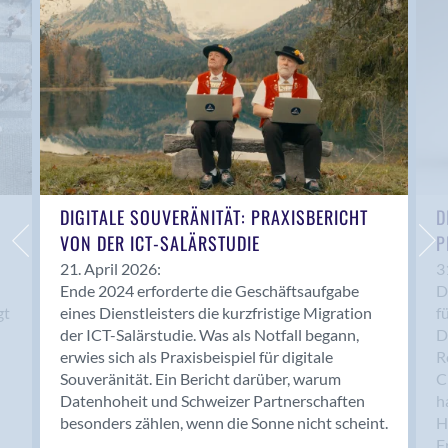
Anwil
Appenzell
Au SG
Baar
Baden
Balsthal
Balzers
Basel
DIGITALE SOUVERÄNITÄT: PRAXISBERICHT
D
VON DER ICT-SALÄRSTUDIE
P
Bassersdorf
Belp
21. April 2026:
3
Ende 2024 erforderte die Geschäftsaufgabe
D
Bendern
gt
eines Dienstleisters die kurzfristige Migration
f
Benken (SG)
der ICT-Salärstudie. Was als Notfall begann,
D
Bergdietikon
erwies sich als Praxisbeispiel für digitale
R
Berlin
Souveränität. Ein Bericht darüber, warum
C
Datenhoheit und Schweizer Partnerschaften
h
Bern
besonders zählen, wenn die Sonne nicht scheint.
H
Bern - Liebefeld
F