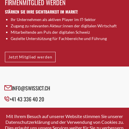
FIRMENMITGLIED WERDEN
Brugg AG
STÄRKEN SIE IHRE SICHTBARKEIT IM MARKT!
Brütten
Ihr Unternehmen als aktiven Player im IT-Sektor
Bubendorf
Zugang zu relevanten Akteur:innen der digitalen Wirtschaft
Bubikon
Mitarbeitende am Puls der digitalen Schweiz
Buchs (SG)
Gezielte Unterstützung für Fachbereiche und Führung
Burgdorf
Bäretswil
Jetzt Mitglied werden
Bülach
Cazis
Cham
Chur
INFO@SWISSICT.CH
Crissier
+41 43 336 40 20
Davos Platz
Davos Platz 1
SWISSICT
VULKANSTRASSE 120
Dierikon
Mit Ihrem Besuch auf unserer Website stimmen Sie unserer
8048 ZURICH
Datenschutzerklärung und der Verwendung von Cookies zu.
Dietikon
Dies erlaubt uns unsere Services weiter für Sie zu verbessern.