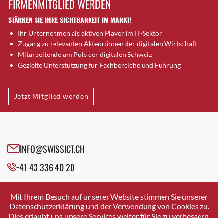
FIRMENMITGLIED WERDEN
Brugg AG
STÄRKEN SIE IHRE SICHTBARKEIT IM MARKT!
Brütten
Ihr Unternehmen als aktiven Player im IT-Sektor
Bubendorf
Zugang zu relevanten Akteur:innen der digitalen Wirtschaft
Bubikon
Mitarbeitende am Puls der digitalen Schweiz
Buchs (SG)
Gezielte Unterstützung für Fachbereiche und Führung
Burgdorf
Bäretswil
Jetzt Mitglied werden
Bülach
Cazis
Cham
Chur
INFO@SWISSICT.CH
Crissier
+41 43 336 40 20
Davos Platz
Davos Platz 1
SWISSICT
VULKANSTRASSE 120
Dierikon
Mit Ihrem Besuch auf unserer Website stimmen Sie unserer
8048 ZURICH
Datenschutzerklärung und der Verwendung von Cookies zu.
Dietikon
Dies erlaubt uns unsere Services weiter für Sie zu verbessern.