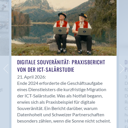
Anwil
Appenzell
Au SG
Baar
Baden
Balsthal
Balzers
Basel
DIGITALE SOUVERÄNITÄT: PRAXISBERICHT
D
VON DER ICT-SALÄRSTUDIE
P
Bassersdorf
Belp
21. April 2026:
3
Ende 2024 erforderte die Geschäftsaufgabe
D
Bendern
gt
eines Dienstleisters die kurzfristige Migration
f
Benken (SG)
der ICT-Salärstudie. Was als Notfall begann,
D
Bergdietikon
erwies sich als Praxisbeispiel für digitale
R
Berlin
Souveränität. Ein Bericht darüber, warum
C
Datenhoheit und Schweizer Partnerschaften
h
Bern
besonders zählen, wenn die Sonne nicht scheint.
H
Bern - Liebefeld
F