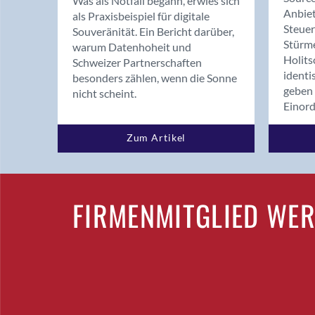
Was als Notfall begann, erwies sich
Anbiet
als Praxisbeispiel für digitale
Steue
Souveränität. Ein Bericht darüber,
Stürm
warum Datenhoheit und
Holits
Schweizer Partnerschaften
identi
besonders zählen, wenn die Sonne
geben 
nicht scheint.
Einor
Zum Artikel
FIRMENMITGLIED WE