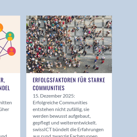
ER,
ERFOLGSFAKTOREN FÜR STARKE
NDEL
COMMUNITIES
15. Dezember 2025:
mitten
Erfolgreiche Communities
rüher
entstehen nicht zufällig, sie
werden bewusst aufgebaut,
gepflegt und weiterentwickelt.
swissICT bündelt die Erfahrungen
und
aus rund zwanzig Fachgruppen.