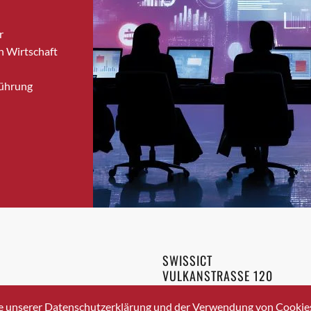
Bronschhofen
r
Brugg
n Wirtschaft
Brugg AG
Brütten
Führung
Bubendorf
Bubikon
Buchs (SG)
Burgdorf
Bäretswil
Bülach
Cazis
Cham
Chur
SWISSICT
Crissier
VULKANSTRASSE 120
Davos Platz
8048 ZURICH
3 336 40 20
Davos Platz 1
e unserer Datenschutzerklärung und der Verwendung von Cookies 