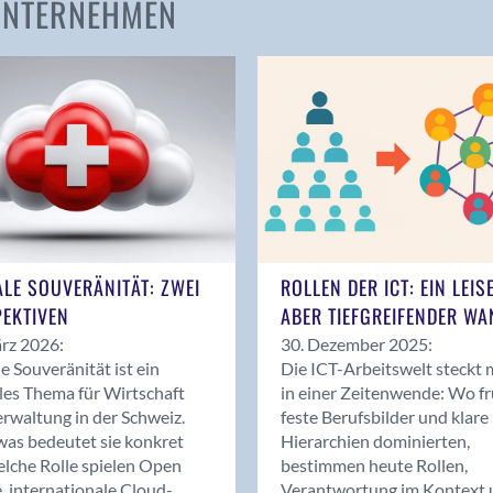
 UNTERNEHMEN
Amden
Andelfingen
Anwil
Appenzell
Au SG
Baar
Baden
Balsthal
Balzers
ALE SOUVERÄNITÄT: ZWEI
ROLLEN DER ICT: EIN LEIS
Basel
EKTIVEN
ABER TIEFGREIFENDER WA
Bassersdorf
rz 2026:
30. Dezember 2025:
Belp
le Souveränität ist ein
Die ICT-Arbeitswelt steckt 
Bendern
les Thema für Wirtschaft
in einer Zeitenwende: Wo f
Benken (SG)
rwaltung in der Schweiz.
feste Berufsbilder und klare
as bedeutet sie konkret
Hierarchien dominierten,
Bergdietikon
lche Rolle spielen Open
bestimmen heute Rollen,
Berlin
, internationale Cloud-
Verantwortung im Kontext 