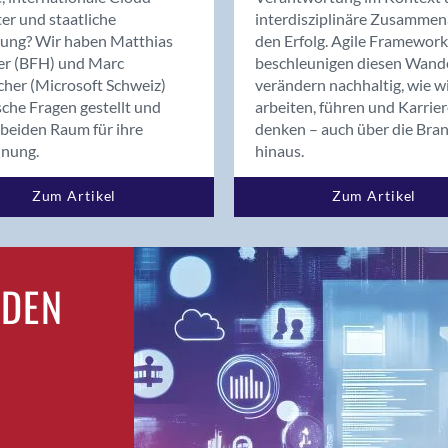
Bern
er und staatliche
interdisziplinäre Zusammen
Bern - Liebefeld
rung? Wir haben Matthias
den Erfolg. Agile Framework
er (BFH) und Marc
beschleunigen diesen Wand
Bern 15
cher (Microsoft Schweiz)
verändern nachhaltig, wie w
Bern 22
sche Fragen gestellt und
arbeiten, führen und Karrie
Bern 65
beiden Raum für ihre
denken – auch über die Bra
Bern 9
dnung.
hinaus.
Bern-Zollikofen
Zum Artikel
Zum Artikel
Biel/Bienne
Binningen
Birsfelden
Bolligen
RDEN
Bonaduz
Bonstetten
Bottighofen
Bremgarten bei Bern
Brig
Brig-Glis