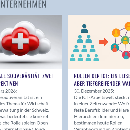
 UNTERNEHMEN
Amden
Andelfingen
Anwil
Appenzell
Au SG
Baar
Baden
Balsthal
Balzers
ALE SOUVERÄNITÄT: ZWEI
ROLLEN DER ICT: EIN LEIS
Basel
EKTIVEN
ABER TIEFGREIFENDER WA
Bassersdorf
rz 2026:
30. Dezember 2025:
Belp
le Souveränität ist ein
Die ICT-Arbeitswelt steckt 
Bendern
les Thema für Wirtschaft
in einer Zeitenwende: Wo f
Benken (SG)
rwaltung in der Schweiz.
feste Berufsbilder und klare
as bedeutet sie konkret
Hierarchien dominierten,
Bergdietikon
lche Rolle spielen Open
bestimmen heute Rollen,
Berlin
, internationale Cloud-
Verantwortung im Kontext 