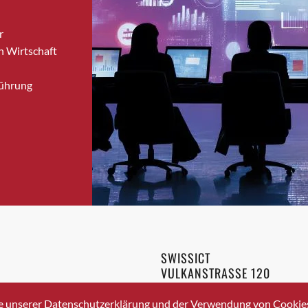
Bronschhofen
r
Brugg
n Wirtschaft
Brugg AG
Brütten
Führung
Bubendorf
Bubikon
Buchs (SG)
Burgdorf
Bäretswil
Bülach
Cazis
Cham
Chur
SWISSICT
Crissier
VULKANSTRASSE 120
Davos Platz
8048 ZURICH
3 336 40 20
Davos Platz 1
e unserer Datenschutzerklärung und der Verwendung von Cookies 