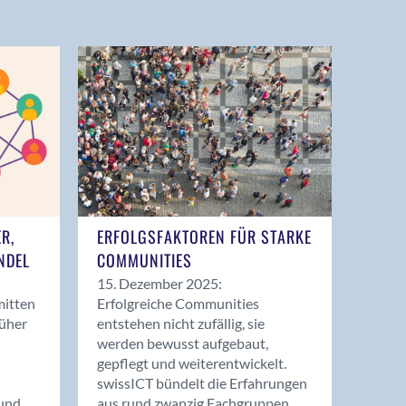
ER,
ERFOLGSFAKTOREN FÜR STARKE
NDEL
COMMUNITIES
15. Dezember 2025:
mitten
Erfolgreiche Communities
rüher
entstehen nicht zufällig, sie
werden bewusst aufgebaut,
gepflegt und weiterentwickelt.
swissICT bündelt die Erfahrungen
und
aus rund zwanzig Fachgruppen.