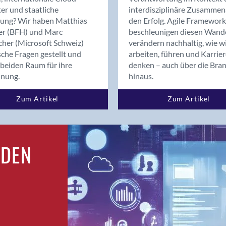
Bern
er und staatliche
interdisziplinäre Zusammen
Bern - Liebefeld
rung? Wir haben Matthias
den Erfolg. Agile Framework
er (BFH) und Marc
beschleunigen diesen Wand
Bern 15
cher (Microsoft Schweiz)
verändern nachhaltig, wie w
Bern 22
sche Fragen gestellt und
arbeiten, führen und Karrie
Bern 65
beiden Raum für ihre
denken – auch über die Bra
Bern 9
dnung.
hinaus.
Bern-Zollikofen
Zum Artikel
Zum Artikel
Biel/Bienne
Binningen
Birsfelden
Bolligen
RDEN
Bonaduz
Bonstetten
Bottighofen
Bremgarten bei Bern
Brig
Brig-Glis