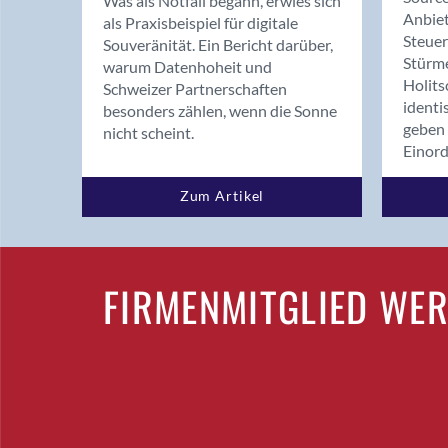
Was als Notfall begann, erwies sich
Anbiet
als Praxisbeispiel für digitale
Steue
Souveränität. Ein Bericht darüber,
Stürm
warum Datenhoheit und
Holits
Schweizer Partnerschaften
identi
besonders zählen, wenn die Sonne
geben 
nicht scheint.
Einor
Zum Artikel
FIRMENMITGLIED WE