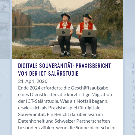
Anwil
Appenzell
Au SG
Baar
Baden
Balsthal
Balzers
Basel
DIGITALE SOUVERÄNITÄT: PRAXISBERICHT
D
VON DER ICT-SALÄRSTUDIE
P
Bassersdorf
Belp
21. April 2026:
3
Ende 2024 erforderte die Geschäftsaufgabe
D
Bendern
gt
eines Dienstleisters die kurzfristige Migration
f
Benken (SG)
der ICT-Salärstudie. Was als Notfall begann,
D
Bergdietikon
erwies sich als Praxisbeispiel für digitale
R
Berlin
Souveränität. Ein Bericht darüber, warum
C
Datenhoheit und Schweizer Partnerschaften
h
Bern
besonders zählen, wenn die Sonne nicht scheint.
H
Bern - Liebefeld
F