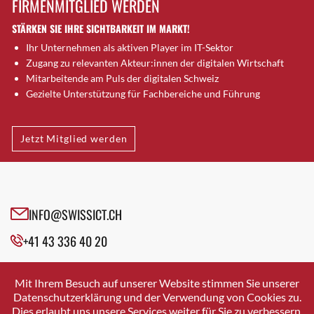
FIRMENMITGLIED WERDEN
Brugg AG
STÄRKEN SIE IHRE SICHTBARKEIT IM MARKT!
Brütten
Ihr Unternehmen als aktiven Player im IT-Sektor
Bubendorf
Zugang zu relevanten Akteur:innen der digitalen Wirtschaft
Bubikon
Mitarbeitende am Puls der digitalen Schweiz
Buchs (SG)
Gezielte Unterstützung für Fachbereiche und Führung
Burgdorf
Bäretswil
Jetzt Mitglied werden
Bülach
Cazis
Cham
Chur
INFO@SWISSICT.CH
Crissier
+41 43 336 40 20
Davos Platz
Davos Platz 1
SWISSICT
VULKANSTRASSE 120
Dierikon
Mit Ihrem Besuch auf unserer Website stimmen Sie unserer
8048 ZURICH
Datenschutzerklärung und der Verwendung von Cookies zu.
Dietikon
Dies erlaubt uns unsere Services weiter für Sie zu verbessern.