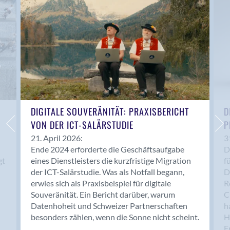
Anwil
Appenzell
Au SG
Baar
Baden
Balsthal
Balzers
Basel
DIGITALE SOUVERÄNITÄT: PRAXISBERICHT
D
VON DER ICT-SALÄRSTUDIE
P
Bassersdorf
Belp
21. April 2026:
3
Ende 2024 erforderte die Geschäftsaufgabe
D
Bendern
gt
eines Dienstleisters die kurzfristige Migration
f
Benken (SG)
der ICT-Salärstudie. Was als Notfall begann,
D
Bergdietikon
erwies sich als Praxisbeispiel für digitale
R
Berlin
Souveränität. Ein Bericht darüber, warum
C
Datenhoheit und Schweizer Partnerschaften
h
Bern
besonders zählen, wenn die Sonne nicht scheint.
H
Bern - Liebefeld
F