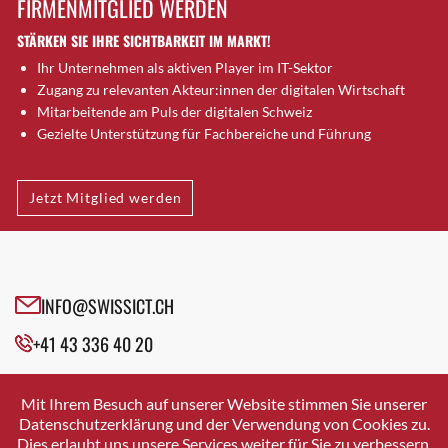
FIRMENMITGLIED WERDEN
Brütten
STÄRKEN SIE IHRE SICHTBARKEIT IM MARKT!
Bubendorf
Ihr Unternehmen als aktiven Player im IT-Sektor
Bubikon
Zugang zu relevanten Akteur:innen der digitalen Wirtschaft
Buchs (SG)
Mitarbeitende am Puls der digitalen Schweiz
Burgdorf
Gezielte Unterstützung für Fachbereiche und Führung
Bäretswil
Bülach
Jetzt Mitglied werden
Cazis
Cham
Chur
Crissier
INFO@SWISSICT.CH
Davos Platz
+41 43 336 40 20
Davos Platz 1
Dierikon
SWISSICT
VULKANSTRASSE 120
Dietikon
Mit Ihrem Besuch auf unserer Website stimmen Sie unserer
8048 ZURICH
Datenschutzerklärung und der Verwendung von Cookies zu.
Dietlikon
Dies erlaubt uns unsere Services weiter für Sie zu verbessern.