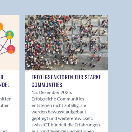
ER,
ERFOLGSFAKTOREN FÜR STARKE
NDEL
COMMUNITIES
15. Dezember 2025:
mitten
Erfolgreiche Communities
rüher
entstehen nicht zufällig, sie
werden bewusst aufgebaut,
gepflegt und weiterentwickelt.
swissICT bündelt die Erfahrungen
und
aus rund zwanzig Fachgruppen.