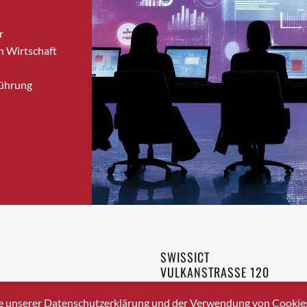
Bronschhofen
r
Brugg
n Wirtschaft
Brugg AG
Brütten
Führung
Bubendorf
Bubikon
Buchs (SG)
Burgdorf
Bäretswil
Bülach
Cazis
Cham
Chur
SWISSICT
Crissier
VULKANSTRASSE 120
Davos Platz
8048 ZURICH
3 336 40 20
Davos Platz 1
e unserer Datenschutzerklärung und der Verwendung von Cookies 