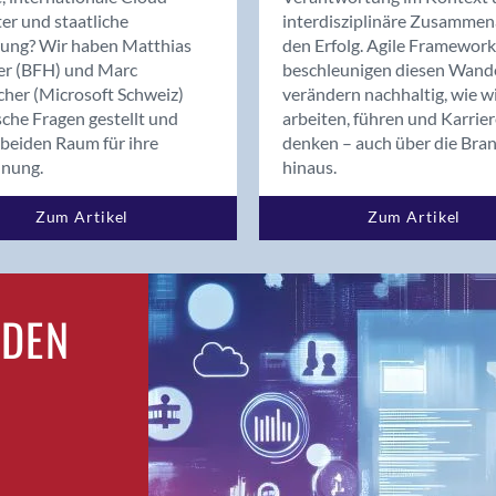
Bern
er und staatliche
interdisziplinäre Zusammen
Bern - Liebefeld
rung? Wir haben Matthias
den Erfolg. Agile Framework
er (BFH) und Marc
beschleunigen diesen Wand
Bern 15
cher (Microsoft Schweiz)
verändern nachhaltig, wie w
Bern 22
sche Fragen gestellt und
arbeiten, führen und Karrie
Bern 65
beiden Raum für ihre
denken – auch über die Bra
Bern 9
dnung.
hinaus.
Bern-Zollikofen
Zum Artikel
Zum Artikel
Biel/Bienne
Binningen
Birsfelden
Bolligen
RDEN
Bonaduz
Bonstetten
Bottighofen
Bremgarten bei Bern
Brig
Brig-Glis