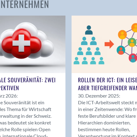
 UNTERNEHMEN
Amden
Andelfingen
Anwil
Appenzell
Au SG
Baar
Baden
Balsthal
Balzers
ALE SOUVERÄNITÄT: ZWEI
ROLLEN DER ICT: EIN LEIS
Basel
EKTIVEN
ABER TIEFGREIFENDER WA
Bassersdorf
rz 2026:
30. Dezember 2025:
Belp
le Souveränität ist ein
Die ICT-Arbeitswelt steckt 
Bendern
les Thema für Wirtschaft
in einer Zeitenwende: Wo f
Benken (SG)
rwaltung in der Schweiz.
feste Berufsbilder und klare
as bedeutet sie konkret
Hierarchien dominierten,
Bergdietikon
lche Rolle spielen Open
bestimmen heute Rollen,
Berlin
, internationale Cloud-
Verantwortung im Kontext 