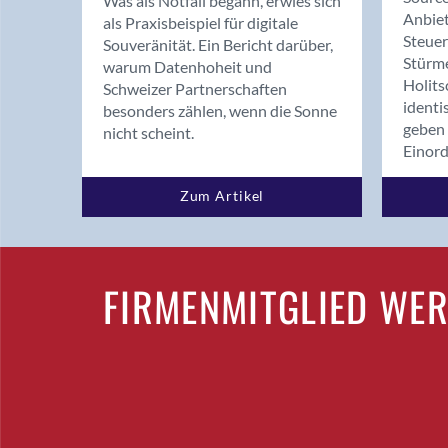
Was als Notfall begann, erwies sich
Anbiet
als Praxisbeispiel für digitale
Steue
Souveränität. Ein Bericht darüber,
Stürm
warum Datenhoheit und
Holits
Schweizer Partnerschaften
identi
besonders zählen, wenn die Sonne
geben 
nicht scheint.
Einor
Zum Artikel
FIRMENMITGLIED WE