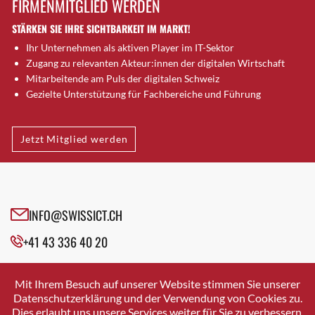
FIRMENMITGLIED WERDEN
Brugg AG
STÄRKEN SIE IHRE SICHTBARKEIT IM MARKT!
Brütten
Ihr Unternehmen als aktiven Player im IT-Sektor
Bubendorf
Zugang zu relevanten Akteur:innen der digitalen Wirtschaft
Bubikon
Mitarbeitende am Puls der digitalen Schweiz
Buchs (SG)
Gezielte Unterstützung für Fachbereiche und Führung
Burgdorf
Bäretswil
Jetzt Mitglied werden
Bülach
Cazis
Cham
Chur
INFO@SWISSICT.CH
Crissier
+41 43 336 40 20
Davos Platz
Davos Platz 1
SWISSICT
VULKANSTRASSE 120
Dierikon
Mit Ihrem Besuch auf unserer Website stimmen Sie unserer
8048 ZURICH
Datenschutzerklärung und der Verwendung von Cookies zu.
Dietikon
Dies erlaubt uns unsere Services weiter für Sie zu verbessern.