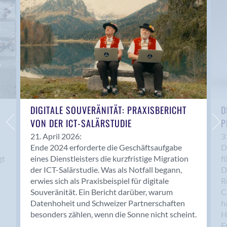
Anwil
Appenzell
Au SG
Baar
Baden
Balsthal
Balzers
Basel
DIGITALE SOUVERÄNITÄT: PRAXISBERICHT
D
VON DER ICT-SALÄRSTUDIE
P
Bassersdorf
Belp
21. April 2026:
3
Ende 2024 erforderte die Geschäftsaufgabe
D
Bendern
gt
eines Dienstleisters die kurzfristige Migration
f
Benken (SG)
der ICT-Salärstudie. Was als Notfall begann,
D
Bergdietikon
erwies sich als Praxisbeispiel für digitale
R
Berlin
Souveränität. Ein Bericht darüber, warum
C
Datenhoheit und Schweizer Partnerschaften
h
Bern
besonders zählen, wenn die Sonne nicht scheint.
H
Bern - Liebefeld
F