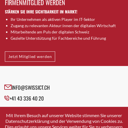
FIRMENMITGLIED WERDEN
Brugg AG
STÄRKEN SIE IHRE SICHTBARKEIT IM MARKT!
Brütten
Ihr Unternehmen als aktiven Player im IT-Sektor
Bubendorf
Zugang zu relevanten Akteur:innen der digitalen Wirtschaft
Bubikon
Mitarbeitende am Puls der digitalen Schweiz
Buchs (SG)
Gezielte Unterstützung für Fachbereiche und Führung
Burgdorf
Bäretswil
Jetzt Mitglied werden
Bülach
Cazis
Cham
Chur
INFO@SWISSICT.CH
Crissier
+41 43 336 40 20
Davos Platz
Davos Platz 1
SWISSICT
VULKANSTRASSE 120
Dierikon
Mit Ihrem Besuch auf unserer Website stimmen Sie unserer
8048 ZURICH
Datenschutzerklärung und der Verwendung von Cookies zu.
Dietikon
Dies erlaubt uns unsere Services weiter für Sie zu verbessern.