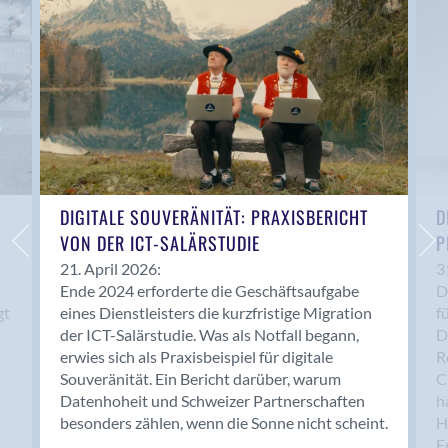
Anwil
Appenzell
Au SG
Baar
Baden
Balsthal
Balzers
Basel
DIGITALE SOUVERÄNITÄT: PRAXISBERICHT
D
VON DER ICT-SALÄRSTUDIE
P
Bassersdorf
Belp
21. April 2026:
3
Ende 2024 erforderte die Geschäftsaufgabe
D
Bendern
gt
eines Dienstleisters die kurzfristige Migration
f
Benken (SG)
der ICT-Salärstudie. Was als Notfall begann,
D
Bergdietikon
erwies sich als Praxisbeispiel für digitale
R
Berlin
Souveränität. Ein Bericht darüber, warum
C
Datenhoheit und Schweizer Partnerschaften
h
Bern
besonders zählen, wenn die Sonne nicht scheint.
H
Bern - Liebefeld
F