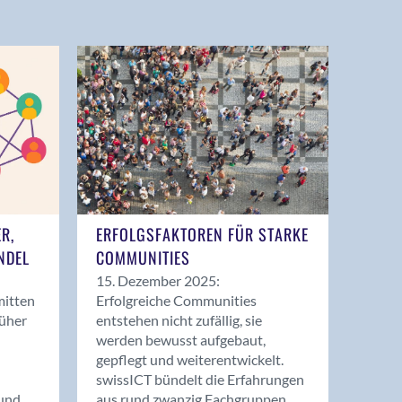
ER,
ERFOLGSFAKTOREN FÜR STARKE
NDEL
COMMUNITIES
15. Dezember 2025:
mitten
Erfolgreiche Communities
rüher
entstehen nicht zufällig, sie
werden bewusst aufgebaut,
gepflegt und weiterentwickelt.
swissICT bündelt die Erfahrungen
und
aus rund zwanzig Fachgruppen.