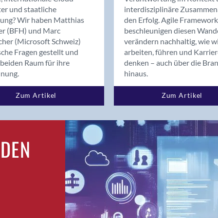
Bern
er und staatliche
interdisziplinäre Zusammen
Bern - Liebefeld
rung? Wir haben Matthias
den Erfolg. Agile Framework
er (BFH) und Marc
beschleunigen diesen Wand
Bern 15
cher (Microsoft Schweiz)
verändern nachhaltig, wie w
Bern 22
sche Fragen gestellt und
arbeiten, führen und Karrie
Bern 65
beiden Raum für ihre
denken – auch über die Bra
Bern 9
dnung.
hinaus.
Bern-Zollikofen
Zum Artikel
Zum Artikel
Biel/Bienne
Binningen
Birsfelden
Bolligen
RDEN
Bonaduz
Bonstetten
Bottighofen
Bremgarten bei Bern
Brig
Brig-Glis