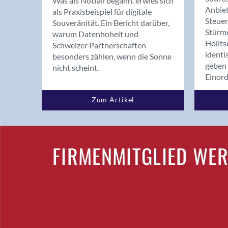
Was als Notfall begann, erwies sich
Anbiet
als Praxisbeispiel für digitale
Steue
Souveränität. Ein Bericht darüber,
Stürm
warum Datenhoheit und
Holits
Schweizer Partnerschaften
identi
besonders zählen, wenn die Sonne
geben 
nicht scheint.
Einor
Zum Artikel
FIRMENMITGLIED WE