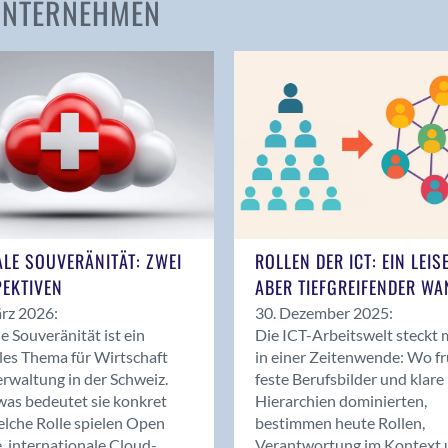
 UNTERNEHMEN
Amden
Andelfingen
Anwil
Appenzell
Au SG
Baar
Baden
Balsthal
Balzers
ALE SOUVERÄNITÄT: ZWEI
ROLLEN DER ICT: EIN LEIS
Basel
EKTIVEN
ABER TIEFGREIFENDER WA
Bassersdorf
rz 2026:
30. Dezember 2025:
Belp
le Souveränität ist ein
Die ICT-Arbeitswelt steckt 
Bendern
les Thema für Wirtschaft
in einer Zeitenwende: Wo f
Benken (SG)
rwaltung in der Schweiz.
feste Berufsbilder und klare
as bedeutet sie konkret
Hierarchien dominierten,
Bergdietikon
lche Rolle spielen Open
bestimmen heute Rollen,
Berlin
, internationale Cloud-
Verantwortung im Kontext 