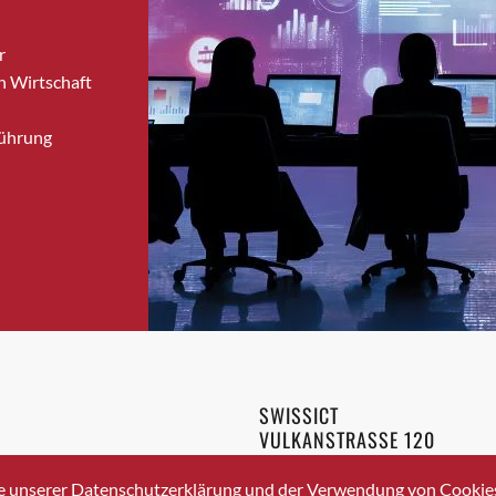
Bronschhofen
r
Brugg
n Wirtschaft
Brugg AG
Brütten
Führung
Bubendorf
Bubikon
Buchs (SG)
Burgdorf
Bäretswil
Bülach
Cazis
Cham
Chur
SWISSICT
Crissier
VULKANSTRASSE 120
Davos Platz
8048 ZURICH
3 336 40 20
Davos Platz 1
e unserer Datenschutzerklärung und der Verwendung von Cookies 