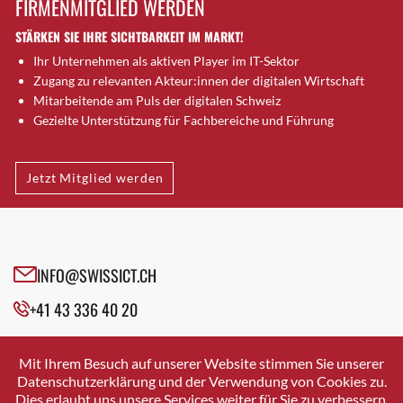
FIRMENMITGLIED WERDEN
Brugg AG
STÄRKEN SIE IHRE SICHTBARKEIT IM MARKT!
Brütten
Ihr Unternehmen als aktiven Player im IT-Sektor
Bubendorf
Zugang zu relevanten Akteur:innen der digitalen Wirtschaft
Bubikon
Mitarbeitende am Puls der digitalen Schweiz
Buchs (SG)
Gezielte Unterstützung für Fachbereiche und Führung
Burgdorf
Bäretswil
Jetzt Mitglied werden
Bülach
Cazis
Cham
Chur
INFO@SWISSICT.CH
Crissier
+41 43 336 40 20
Davos Platz
Davos Platz 1
SWISSICT
VULKANSTRASSE 120
Dierikon
Mit Ihrem Besuch auf unserer Website stimmen Sie unserer
8048 ZURICH
Datenschutzerklärung und der Verwendung von Cookies zu.
Dietikon
Dies erlaubt uns unsere Services weiter für Sie zu verbessern.