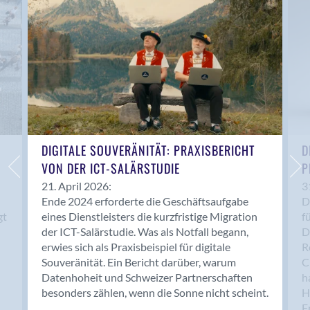
Anwil
Appenzell
Au SG
Baar
Baden
Balsthal
Balzers
Basel
DIGITALE SOUVERÄNITÄT: PRAXISBERICHT
D
VON DER ICT-SALÄRSTUDIE
P
Bassersdorf
Belp
21. April 2026:
3
Ende 2024 erforderte die Geschäftsaufgabe
D
Bendern
gt
eines Dienstleisters die kurzfristige Migration
f
Benken (SG)
der ICT-Salärstudie. Was als Notfall begann,
D
Bergdietikon
erwies sich als Praxisbeispiel für digitale
R
Berlin
Souveränität. Ein Bericht darüber, warum
C
Datenhoheit und Schweizer Partnerschaften
h
Bern
besonders zählen, wenn die Sonne nicht scheint.
H
Bern - Liebefeld
F