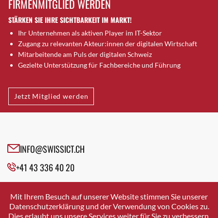
FIRMENMITGLIED WERDEN
Brugg AG
STÄRKEN SIE IHRE SICHTBARKEIT IM MARKT!
Brütten
Ihr Unternehmen als aktiven Player im IT-Sektor
Bubendorf
Zugang zu relevanten Akteur:innen der digitalen Wirtschaft
Bubikon
Mitarbeitende am Puls der digitalen Schweiz
Buchs (SG)
Gezielte Unterstützung für Fachbereiche und Führung
Burgdorf
Bäretswil
Jetzt Mitglied werden
Bülach
Cazis
Cham
Chur
INFO@SWISSICT.CH
Crissier
+41 43 336 40 20
Davos Platz
Davos Platz 1
SWISSICT
VULKANSTRASSE 120
Dierikon
Mit Ihrem Besuch auf unserer Website stimmen Sie unserer
8048 ZURICH
Datenschutzerklärung und der Verwendung von Cookies zu.
Dietikon
Dies erlaubt uns unsere Services weiter für Sie zu verbessern.