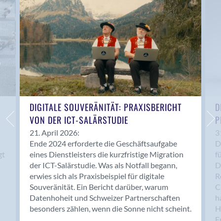
Anwil
Appenzell
Au SG
Baar
Baden
Balsthal
Balzers
Basel
DIGITALE SOUVERÄNITÄT: PRAXISBERICHT
D
VON DER ICT-SALÄRSTUDIE
P
Bassersdorf
Belp
21. April 2026:
3
Ende 2024 erforderte die Geschäftsaufgabe
D
Bendern
gt
eines Dienstleisters die kurzfristige Migration
f
Benken (SG)
der ICT-Salärstudie. Was als Notfall begann,
D
Bergdietikon
erwies sich als Praxisbeispiel für digitale
R
Berlin
Souveränität. Ein Bericht darüber, warum
C
Datenhoheit und Schweizer Partnerschaften
h
Bern
besonders zählen, wenn die Sonne nicht scheint.
H
Bern - Liebefeld
F