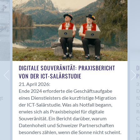
Anwil
Appenzell
Au SG
Baar
Baden
Balsthal
Balzers
Basel
DIGITALE SOUVERÄNITÄT: PRAXISBERICHT
D
VON DER ICT-SALÄRSTUDIE
P
Bassersdorf
Belp
21. April 2026:
3
Ende 2024 erforderte die Geschäftsaufgabe
D
Bendern
gt
eines Dienstleisters die kurzfristige Migration
f
Benken (SG)
der ICT-Salärstudie. Was als Notfall begann,
D
Bergdietikon
erwies sich als Praxisbeispiel für digitale
R
Berlin
Souveränität. Ein Bericht darüber, warum
C
Datenhoheit und Schweizer Partnerschaften
h
Bern
besonders zählen, wenn die Sonne nicht scheint.
H
Bern - Liebefeld
F