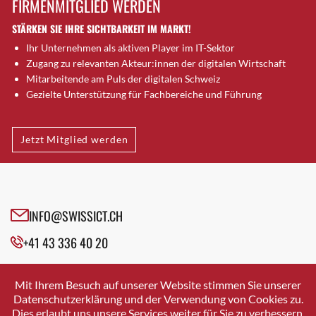
FIRMENMITGLIED WERDEN
Brütten
STÄRKEN SIE IHRE SICHTBARKEIT IM MARKT!
Bubendorf
Ihr Unternehmen als aktiven Player im IT-Sektor
Bubikon
Zugang zu relevanten Akteur:innen der digitalen Wirtschaft
Buchs (SG)
Mitarbeitende am Puls der digitalen Schweiz
Burgdorf
Gezielte Unterstützung für Fachbereiche und Führung
Bäretswil
Bülach
Jetzt Mitglied werden
Cazis
Cham
Chur
Crissier
INFO@SWISSICT.CH
Davos Platz
+41 43 336 40 20
Davos Platz 1
Dierikon
SWISSICT
VULKANSTRASSE 120
Dietikon
Mit Ihrem Besuch auf unserer Website stimmen Sie unserer
8048 ZURICH
Datenschutzerklärung und der Verwendung von Cookies zu.
Dietlikon
Dies erlaubt uns unsere Services weiter für Sie zu verbessern.