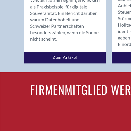
Was als Notfall begann, erwies sich
Anbiet
als Praxisbeispiel für digitale
Steue
Souveränität. Ein Bericht darüber,
Stürm
warum Datenhoheit und
Holits
Schweizer Partnerschaften
identi
besonders zählen, wenn die Sonne
geben 
nicht scheint.
Einor
Zum Artikel
FIRMENMITGLIED WE