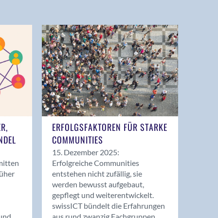
ER,
ERFOLGSFAKTOREN FÜR STARKE
NDEL
COMMUNITIES
15. Dezember 2025:
mitten
Erfolgreiche Communities
rüher
entstehen nicht zufällig, sie
werden bewusst aufgebaut,
gepflegt und weiterentwickelt.
swissICT bündelt die Erfahrungen
und
aus rund zwanzig Fachgruppen.