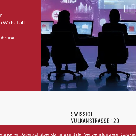
Brugg
r
Brugg AG
n Wirtschaft
Brütten
Bubendorf
Führung
Bubikon
Buchs (SG)
Burgdorf
Bäretswil
Bülach
Cazis
Cham
Chur
Crissier
SWISSICT
Davos Platz
VULKANSTRASSE 120
Davos Platz 1
8048 ZURICH
3 336 40 20
Dierikon
e unserer Datenschutzerklärung und der Verwendung von Cookies 