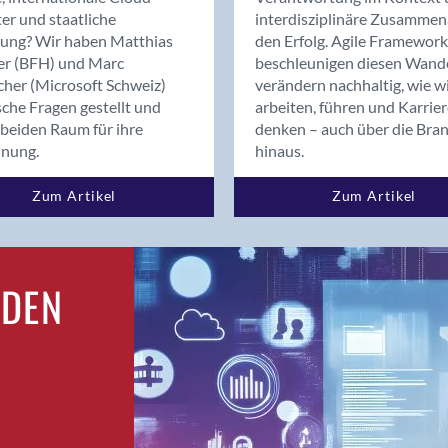
Bern
er und staatliche
interdisziplinäre Zusammen
Bern - Liebefeld
rung? Wir haben Matthias
den Erfolg. Agile Framework
er (BFH) und Marc
beschleunigen diesen Wand
Bern 15
cher (Microsoft Schweiz)
verändern nachhaltig, wie w
Bern 22
sche Fragen gestellt und
arbeiten, führen und Karrie
Bern 65
beiden Raum für ihre
denken – auch über die Bra
Bern 9
dnung.
hinaus.
Bern-Zollikofen
Zum Artikel
Zum Artikel
Biel/Bienne
Binningen
Bolligen
Bonaduz
RDEN
Bonstetten
Bottighofen
Bremgarten bei Bern
Brig
Brig-Glis
Bronschhofen