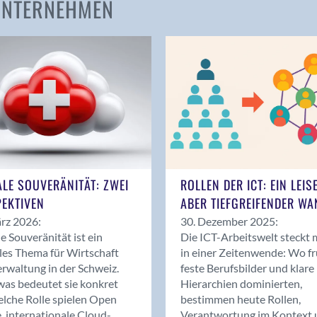
 UNTERNEHMEN
Amden
Andelfingen
Anwil
Appenzell
Au SG
Baar
Baden
Balsthal
Balzers
ALE SOUVERÄNITÄT: ZWEI
ROLLEN DER ICT: EIN LEIS
Basel
EKTIVEN
ABER TIEFGREIFENDER WA
Bassersdorf
rz 2026:
30. Dezember 2025:
Belp
le Souveränität ist ein
Die ICT-Arbeitswelt steckt 
Bendern
les Thema für Wirtschaft
in einer Zeitenwende: Wo f
Benken (SG)
rwaltung in der Schweiz.
feste Berufsbilder und klare
as bedeutet sie konkret
Hierarchien dominierten,
Bergdietikon
lche Rolle spielen Open
bestimmen heute Rollen,
Berlin
, internationale Cloud-
Verantwortung im Kontext 