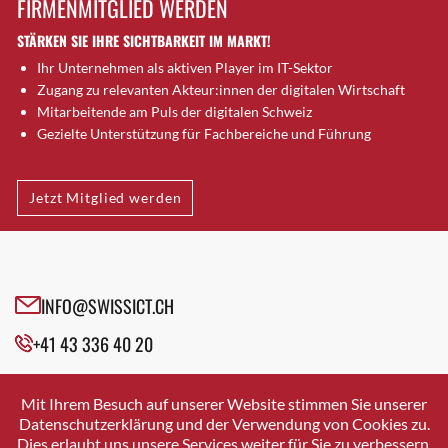
FIRMENMITGLIED WERDEN
Brugg AG
STÄRKEN SIE IHRE SICHTBARKEIT IM MARKT!
Brütten
Ihr Unternehmen als aktiven Player im IT-Sektor
Bubendorf
Zugang zu relevanten Akteur:innen der digitalen Wirtschaft
Bubikon
Mitarbeitende am Puls der digitalen Schweiz
Buchs (SG)
Gezielte Unterstützung für Fachbereiche und Führung
Burgdorf
Bäretswil
Jetzt Mitglied werden
Bülach
Cazis
Cham
Chur
INFO@SWISSICT.CH
Crissier
+41 43 336 40 20
Davos Platz
Davos Platz 1
SWISSICT
VULKANSTRASSE 120
Dierikon
Mit Ihrem Besuch auf unserer Website stimmen Sie unserer
8048 ZURICH
Datenschutzerklärung und der Verwendung von Cookies zu.
Dietikon
Dies erlaubt uns unsere Services weiter für Sie zu verbessern.