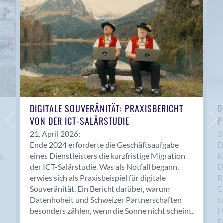
Anwil
Appenzell
Au SG
Baar
Baden
Balsthal
Balzers
Basel
DIGITALE SOUVERÄNITÄT: PRAXISBERICHT
D
VON DER ICT-SALÄRSTUDIE
P
Bassersdorf
Belp
21. April 2026:
3
Ende 2024 erforderte die Geschäftsaufgabe
D
Bendern
gt
eines Dienstleisters die kurzfristige Migration
f
Benken (SG)
der ICT-Salärstudie. Was als Notfall begann,
D
Bergdietikon
erwies sich als Praxisbeispiel für digitale
R
Berlin
Souveränität. Ein Bericht darüber, warum
C
Datenhoheit und Schweizer Partnerschaften
h
Bern
besonders zählen, wenn die Sonne nicht scheint.
H
Bern - Liebefeld
F