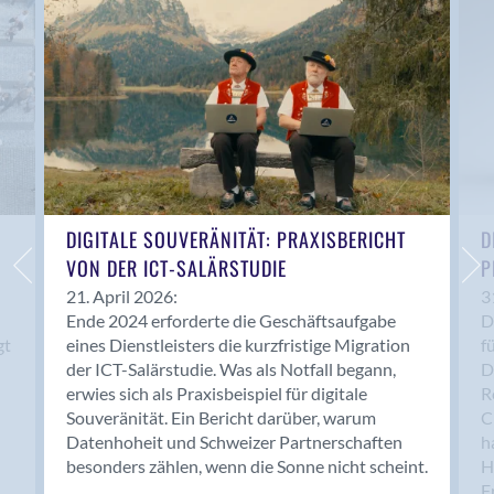
Anwil
Appenzell
Au SG
Baar
Baden
Balsthal
Balzers
Basel
DIGITALE SOUVERÄNITÄT: PRAXISBERICHT
D
VON DER ICT-SALÄRSTUDIE
P
Bassersdorf
Belp
21. April 2026:
3
Ende 2024 erforderte die Geschäftsaufgabe
D
Bendern
gt
eines Dienstleisters die kurzfristige Migration
f
Benken (SG)
der ICT-Salärstudie. Was als Notfall begann,
D
Bergdietikon
erwies sich als Praxisbeispiel für digitale
R
Berlin
Souveränität. Ein Bericht darüber, warum
C
Datenhoheit und Schweizer Partnerschaften
h
Bern
besonders zählen, wenn die Sonne nicht scheint.
H
Bern - Liebefeld
F