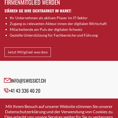
FIRMENMITGLIED WERDEN
Brugg AG
STÄRKEN SIE IHRE SICHTBARKEIT IM MARKT!
Brütten
Ihr Unternehmen als aktiven Player im IT-Sektor
Bubendorf
Zugang zu relevanten Akteur:innen der digitalen Wirtschaft
Bubikon
Mitarbeitende am Puls der digitalen Schweiz
Buchs (SG)
Gezielte Unterstützung für Fachbereiche und Führung
Burgdorf
Bäretswil
Jetzt Mitglied werden
Bülach
Cazis
Cham
Chur
INFO@SWISSICT.CH
Crissier
+41 43 336 40 20
Davos Platz
Davos Platz 1
SWISSICT
VULKANSTRASSE 120
Dierikon
Mit Ihrem Besuch auf unserer Website stimmen Sie unserer
8048 ZURICH
Datenschutzerklärung und der Verwendung von Cookies zu.
Dietikon
Dies erlaubt uns unsere Services weiter für Sie zu verbessern.