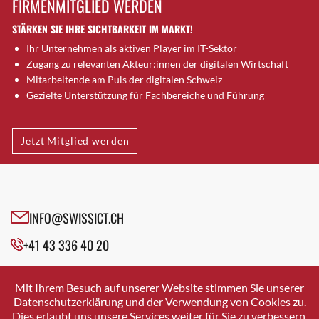
FIRMENMITGLIED WERDEN
Brugg AG
STÄRKEN SIE IHRE SICHTBARKEIT IM MARKT!
Brütten
Ihr Unternehmen als aktiven Player im IT-Sektor
Bubendorf
Zugang zu relevanten Akteur:innen der digitalen Wirtschaft
Bubikon
Mitarbeitende am Puls der digitalen Schweiz
Buchs (SG)
Gezielte Unterstützung für Fachbereiche und Führung
Burgdorf
Bäretswil
Jetzt Mitglied werden
Bülach
Cazis
Cham
Chur
INFO@SWISSICT.CH
Crissier
+41 43 336 40 20
Davos Platz
Davos Platz 1
SWISSICT
VULKANSTRASSE 120
Dierikon
Mit Ihrem Besuch auf unserer Website stimmen Sie unserer
8048 ZURICH
Datenschutzerklärung und der Verwendung von Cookies zu.
Dietikon
Dies erlaubt uns unsere Services weiter für Sie zu verbessern.