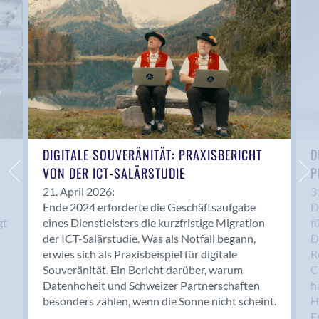
Anwil
Appenzell
Au SG
Baar
Baden
Balsthal
Balzers
Basel
DIGITALE SOUVERÄNITÄT: PRAXISBERICHT
D
VON DER ICT-SALÄRSTUDIE
P
Bassersdorf
Belp
21. April 2026:
3
Ende 2024 erforderte die Geschäftsaufgabe
D
Bendern
gt
eines Dienstleisters die kurzfristige Migration
f
Benken (SG)
der ICT-Salärstudie. Was als Notfall begann,
D
Bergdietikon
erwies sich als Praxisbeispiel für digitale
R
Berlin
Souveränität. Ein Bericht darüber, warum
C
Datenhoheit und Schweizer Partnerschaften
h
Bern
besonders zählen, wenn die Sonne nicht scheint.
H
Bern - Liebefeld
F