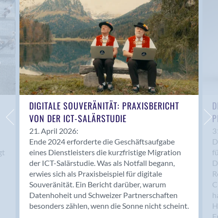
Anwil
Appenzell
Au SG
Baar
Baden
Balsthal
Balzers
Basel
DIGITALE SOUVERÄNITÄT: PRAXISBERICHT
D
VON DER ICT-SALÄRSTUDIE
P
Bassersdorf
Belp
21. April 2026:
3
Ende 2024 erforderte die Geschäftsaufgabe
D
Bendern
gt
eines Dienstleisters die kurzfristige Migration
f
Benken (SG)
der ICT-Salärstudie. Was als Notfall begann,
D
Bergdietikon
erwies sich als Praxisbeispiel für digitale
R
Berlin
Souveränität. Ein Bericht darüber, warum
C
Datenhoheit und Schweizer Partnerschaften
h
Bern
besonders zählen, wenn die Sonne nicht scheint.
H
Bern - Liebefeld
F