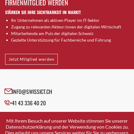
FIRMENMITGLIED WERDEN
Brütten
STÄRKEN SIE IHRE SICHTBARKEIT IM MARKT!
Bubendorf
Ihr Unternehmen als aktiven Player im IT-Sektor
Bubikon
Zugang zu relevanten Akteur:innen der digitalen Wirtschaft
Buchs (SG)
Mitarbeitende am Puls der digitalen Schweiz
Burgdorf
Gezielte Unterstützung für Fachbereiche und Führung
Bäretswil
Bülach
Jetzt Mitglied werden
Cazis
Cham
Chur
Crissier
INFO@SWISSICT.CH
Davos Platz
+41 43 336 40 20
Davos Platz 1
Dierikon
SWISSICT
VULKANSTRASSE 120
Dietikon
Mit Ihrem Besuch auf unserer Website stimmen Sie unserer
8048 ZURICH
Datenschutzerklärung und der Verwendung von Cookies zu.
Dietlikon
Dies erlaubt uns unsere Services weiter für Sie zu verbessern.