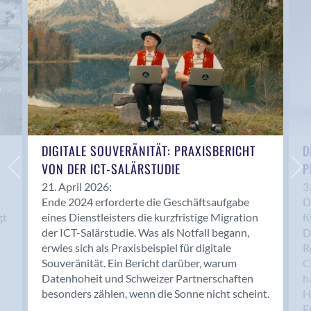
Anwil
Appenzell
Au SG
Baar
Baden
Balsthal
Balzers
Basel
DIGITALE SOUVERÄNITÄT: PRAXISBERICHT
D
VON DER ICT-SALÄRSTUDIE
P
Bassersdorf
Belp
21. April 2026:
3
Ende 2024 erforderte die Geschäftsaufgabe
D
Bendern
gt
eines Dienstleisters die kurzfristige Migration
f
Benken (SG)
der ICT-Salärstudie. Was als Notfall begann,
D
Bergdietikon
erwies sich als Praxisbeispiel für digitale
R
Berlin
Souveränität. Ein Bericht darüber, warum
C
Datenhoheit und Schweizer Partnerschaften
h
Bern
besonders zählen, wenn die Sonne nicht scheint.
H
Bern - Liebefeld
F