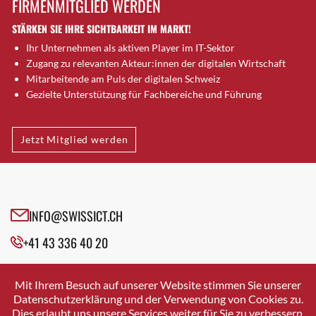
FIRMENMITGLIED WERDEN
Brugg AG
STÄRKEN SIE IHRE SICHTBARKEIT IM MARKT!
Brütten
Ihr Unternehmen als aktiven Player im IT-Sektor
Bubendorf
Zugang zu relevanten Akteur:innen der digitalen Wirtschaft
Bubikon
Mitarbeitende am Puls der digitalen Schweiz
Buchs (SG)
Gezielte Unterstützung für Fachbereiche und Führung
Burgdorf
Bäretswil
Jetzt Mitglied werden
Bülach
Cazis
Cham
Chur
INFO@SWISSICT.CH
Crissier
+41 43 336 40 20
Davos Platz
Davos Platz 1
SWISSICT
VULKANSTRASSE 120
Dierikon
Mit Ihrem Besuch auf unserer Website stimmen Sie unserer
8048 ZURICH
Datenschutzerklärung und der Verwendung von Cookies zu.
Dietikon
Dies erlaubt uns unsere Services weiter für Sie zu verbessern.