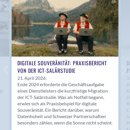
Anwil
Appenzell
Au SG
Baar
Baden
Balsthal
Balzers
Basel
DIGITALE SOUVERÄNITÄT: PRAXISBERICHT
D
VON DER ICT-SALÄRSTUDIE
P
Bassersdorf
Belp
21. April 2026:
3
Ende 2024 erforderte die Geschäftsaufgabe
D
Bendern
gt
eines Dienstleisters die kurzfristige Migration
f
Benken (SG)
der ICT-Salärstudie. Was als Notfall begann,
D
Bergdietikon
erwies sich als Praxisbeispiel für digitale
R
Berlin
Souveränität. Ein Bericht darüber, warum
C
Datenhoheit und Schweizer Partnerschaften
h
Bern
besonders zählen, wenn die Sonne nicht scheint.
H
Bern - Liebefeld
F