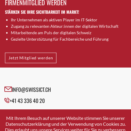
FIRMENMITGLIED WERDEN
Brugg AG
STÄRKEN SIE IHRE SICHTBARKEIT IM MARKT!
Brütten
Ihr Unternehmen als aktiven Player im IT-Sektor
Bubendorf
Zugang zu relevanten Akteur:innen der digitalen Wirtschaft
Bubikon
Mitarbeitende am Puls der digitalen Schweiz
Buchs (SG)
Gezielte Unterstützung für Fachbereiche und Führung
Burgdorf
Bäretswil
Jetzt Mitglied werden
Bülach
Cazis
Cham
Chur
INFO@SWISSICT.CH
Crissier
+41 43 336 40 20
Davos Platz
Davos Platz 1
SWISSICT
VULKANSTRASSE 120
Dierikon
Mit Ihrem Besuch auf unserer Website stimmen Sie unserer
8048 ZURICH
Datenschutzerklärung und der Verwendung von Cookies zu.
Dietikon
Dies erlaubt uns unsere Services weiter für Sie zu verbessern.