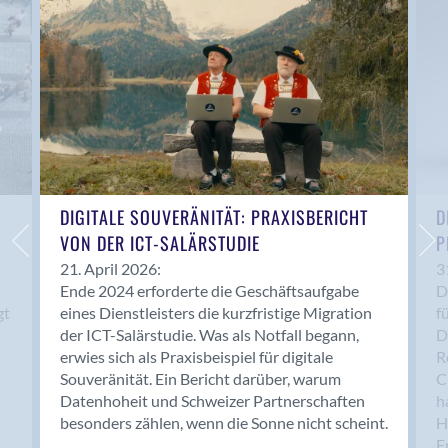
Anwil
Appenzell
Au SG
Baar
Baden
Balsthal
Balzers
Basel
DIGITALE SOUVERÄNITÄT: PRAXISBERICHT
D
VON DER ICT-SALÄRSTUDIE
P
Bassersdorf
Belp
21. April 2026:
3
Ende 2024 erforderte die Geschäftsaufgabe
D
Bendern
gt
eines Dienstleisters die kurzfristige Migration
f
Benken (SG)
der ICT-Salärstudie. Was als Notfall begann,
D
Bergdietikon
erwies sich als Praxisbeispiel für digitale
R
Berlin
Souveränität. Ein Bericht darüber, warum
C
Datenhoheit und Schweizer Partnerschaften
h
Bern
besonders zählen, wenn die Sonne nicht scheint.
H
Bern - Liebefeld
F