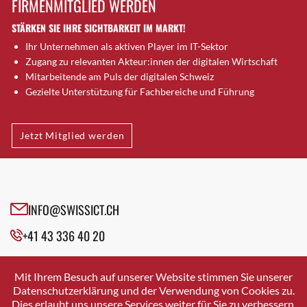
FIRMENMITGLIED WERDEN
Brugg AG
STÄRKEN SIE IHRE SICHTBARKEIT IM MARKT!
Brütten
Ihr Unternehmen als aktiven Player im IT-Sektor
Bubendorf
Zugang zu relevanten Akteur:innen der digitalen Wirtschaft
Bubikon
Mitarbeitende am Puls der digitalen Schweiz
Buchs (SG)
Gezielte Unterstützung für Fachbereiche und Führung
Burgdorf
Bäretswil
Jetzt Mitglied werden
Bülach
Cazis
Cham
Chur
INFO@SWISSICT.CH
Crissier
+41 43 336 40 20
Davos Platz
Davos Platz 1
SWISSICT
VULKANSTRASSE 120
Dierikon
Mit Ihrem Besuch auf unserer Website stimmen Sie unserer
8048 ZURICH
Datenschutzerklärung und der Verwendung von Cookies zu.
Dietikon
Dies erlaubt uns unsere Services weiter für Sie zu verbessern.