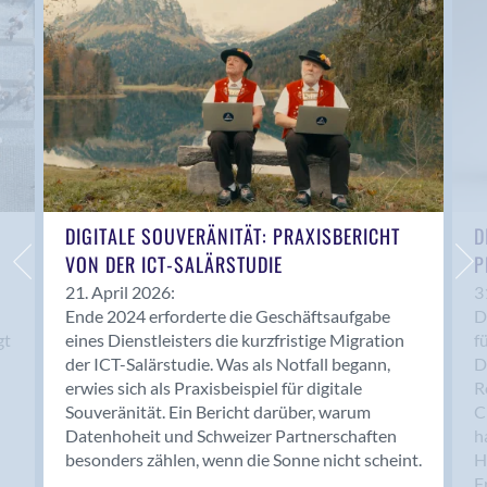
Anwil
Appenzell
Au SG
Baar
Baden
Balsthal
Balzers
Basel
DIGITALE SOUVERÄNITÄT: PRAXISBERICHT
D
VON DER ICT-SALÄRSTUDIE
P
Bassersdorf
Belp
21. April 2026:
3
Ende 2024 erforderte die Geschäftsaufgabe
D
Bendern
gt
eines Dienstleisters die kurzfristige Migration
f
Benken (SG)
der ICT-Salärstudie. Was als Notfall begann,
D
Bergdietikon
erwies sich als Praxisbeispiel für digitale
R
Berlin
Souveränität. Ein Bericht darüber, warum
C
Datenhoheit und Schweizer Partnerschaften
h
Bern
besonders zählen, wenn die Sonne nicht scheint.
H
Bern - Liebefeld
F