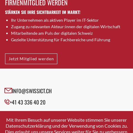
FIRMENMITGLIED WERDEN
Brugg AG
STÄRKEN SIE IHRE SICHTBARKEIT IM MARKT!
Brütten
Ihr Unternehmen als aktiven Player im IT-Sektor
Bubendorf
Zugang zu relevanten Akteur:innen der digitalen Wirtschaft
Bubikon
Mitarbeitende am Puls der digitalen Schweiz
Buchs (SG)
Gezielte Unterstützung für Fachbereiche und Führung
Burgdorf
Bäretswil
Jetzt Mitglied werden
Bülach
Cazis
Cham
Chur
INFO@SWISSICT.CH
Crissier
+41 43 336 40 20
Davos Platz
Davos Platz 1
SWISSICT
VULKANSTRASSE 120
Dierikon
Mit Ihrem Besuch auf unserer Website stimmen Sie unserer
8048 ZURICH
Datenschutzerklärung und der Verwendung von Cookies zu.
Dietikon
Dies erlaubt uns unsere Services weiter für Sie zu verbessern.