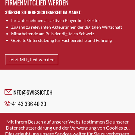
FIRMENMITGLIED WERDEN
Brütten
STÄRKEN SIE IHRE SICHTBARKEIT IM MARKT!
Bubendorf
Ihr Unternehmen als aktiven Player im IT-Sektor
Bubikon
Zugang zu relevanten Akteur:innen der digitalen Wirtschaft
Buchs (SG)
Mitarbeitende am Puls der digitalen Schweiz
Burgdorf
Gezielte Unterstützung für Fachbereiche und Führung
Bäretswil
Bülach
Jetzt Mitglied werden
Cazis
Cham
Chur
Crissier
INFO@SWISSICT.CH
Davos Platz
+41 43 336 40 20
Davos Platz 1
Dierikon
SWISSICT
VULKANSTRASSE 120
Dietikon
Mit Ihrem Besuch auf unserer Website stimmen Sie unserer
8048 ZURICH
Datenschutzerklärung und der Verwendung von Cookies zu.
Dietlikon
Dies erlaubt uns unsere Services weiter für Sie zu verbessern.