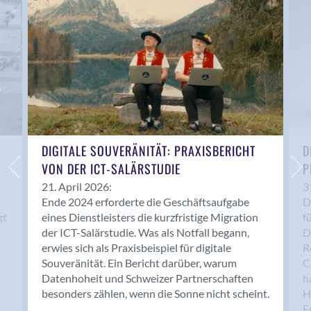
Anwil
Appenzell
Au SG
Baar
Baden
Balsthal
Balzers
Basel
DIGITALE SOUVERÄNITÄT: PRAXISBERICHT
D
VON DER ICT-SALÄRSTUDIE
P
Bassersdorf
Belp
21. April 2026:
3
Ende 2024 erforderte die Geschäftsaufgabe
D
Bendern
gt
eines Dienstleisters die kurzfristige Migration
f
Benken (SG)
der ICT-Salärstudie. Was als Notfall begann,
D
Bergdietikon
erwies sich als Praxisbeispiel für digitale
R
Berlin
Souveränität. Ein Bericht darüber, warum
C
Datenhoheit und Schweizer Partnerschaften
h
Bern
besonders zählen, wenn die Sonne nicht scheint.
H
Bern - Liebefeld
F