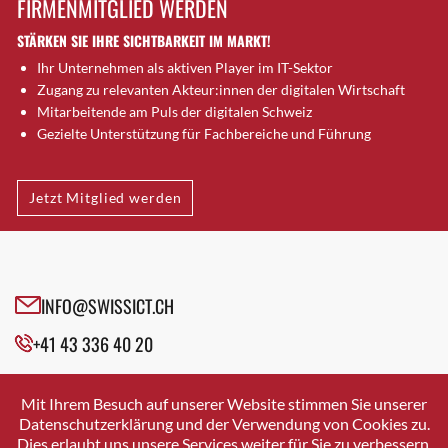
FIRMENMITGLIED WERDEN
Brugg AG
STÄRKEN SIE IHRE SICHTBARKEIT IM MARKT!
Brütten
Ihr Unternehmen als aktiven Player im IT-Sektor
Bubendorf
Zugang zu relevanten Akteur:innen der digitalen Wirtschaft
Bubikon
Mitarbeitende am Puls der digitalen Schweiz
Buchs (SG)
Gezielte Unterstützung für Fachbereiche und Führung
Burgdorf
Bäretswil
Jetzt Mitglied werden
Bülach
Cazis
Cham
Chur
INFO@SWISSICT.CH
Crissier
+41 43 336 40 20
Davos Platz
Davos Platz 1
SWISSICT
VULKANSTRASSE 120
Dierikon
Mit Ihrem Besuch auf unserer Website stimmen Sie unserer
8048 ZURICH
Datenschutzerklärung und der Verwendung von Cookies zu.
Dietikon
Dies erlaubt uns unsere Services weiter für Sie zu verbessern.