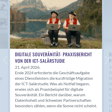
Anwil
Appenzell
Au SG
Baar
Baden
Balsthal
Balzers
Basel
DIGITALE SOUVERÄNITÄT: PRAXISBERICHT
D
VON DER ICT-SALÄRSTUDIE
P
Bassersdorf
Belp
21. April 2026:
3
Ende 2024 erforderte die Geschäftsaufgabe
D
Bendern
gt
eines Dienstleisters die kurzfristige Migration
f
Benken (SG)
der ICT-Salärstudie. Was als Notfall begann,
D
Bergdietikon
erwies sich als Praxisbeispiel für digitale
R
Berlin
Souveränität. Ein Bericht darüber, warum
C
Datenhoheit und Schweizer Partnerschaften
h
Bern
besonders zählen, wenn die Sonne nicht scheint.
H
Bern - Liebefeld
F