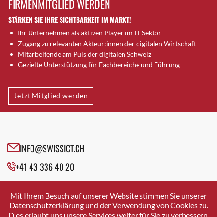
FIRMENMITGLIED WERDEN
Brugg AG
STÄRKEN SIE IHRE SICHTBARKEIT IM MARKT!
Brütten
Ihr Unternehmen als aktiven Player im IT-Sektor
Bubendorf
Zugang zu relevanten Akteur:innen der digitalen Wirtschaft
Bubikon
Mitarbeitende am Puls der digitalen Schweiz
Buchs (SG)
Gezielte Unterstützung für Fachbereiche und Führung
Burgdorf
Bäretswil
Jetzt Mitglied werden
Bülach
Cazis
Cham
Chur
INFO@SWISSICT.CH
Crissier
+41 43 336 40 20
Davos Platz
Davos Platz 1
SWISSICT
VULKANSTRASSE 120
Dierikon
Mit Ihrem Besuch auf unserer Website stimmen Sie unserer
8048 ZURICH
Datenschutzerklärung und der Verwendung von Cookies zu.
Dietikon
Dies erlaubt uns unsere Services weiter für Sie zu verbessern.