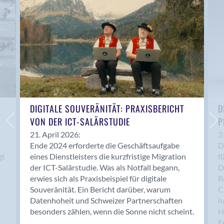
Anwil
Appenzell
Au SG
Baar
Baden
Balsthal
Balzers
Basel
DIGITALE SOUVERÄNITÄT: PRAXISBERICHT
D
VON DER ICT-SALÄRSTUDIE
P
Bassersdorf
Belp
21. April 2026:
3
Ende 2024 erforderte die Geschäftsaufgabe
D
Bendern
gt
eines Dienstleisters die kurzfristige Migration
f
Benken (SG)
der ICT-Salärstudie. Was als Notfall begann,
D
Bergdietikon
erwies sich als Praxisbeispiel für digitale
R
Berlin
Souveränität. Ein Bericht darüber, warum
C
Datenhoheit und Schweizer Partnerschaften
h
Bern
besonders zählen, wenn die Sonne nicht scheint.
H
Bern - Liebefeld
F