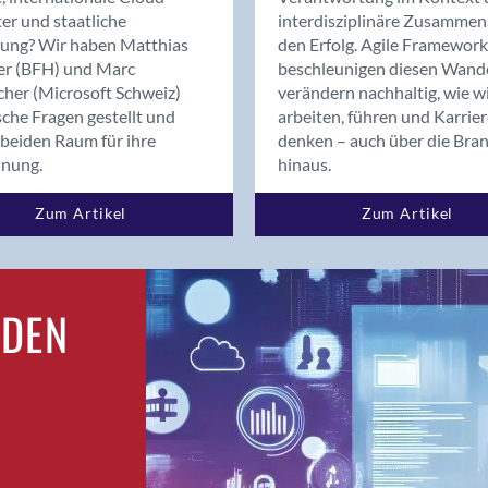
Bern
er und staatliche
interdisziplinäre Zusammen
Bern - Liebefeld
rung? Wir haben Matthias
den Erfolg. Agile Framework
er (BFH) und Marc
beschleunigen diesen Wand
Bern 15
cher (Microsoft Schweiz)
verändern nachhaltig, wie w
Bern 22
sche Fragen gestellt und
arbeiten, führen und Karrie
Bern 65
beiden Raum für ihre
denken – auch über die Bra
Bern 9
dnung.
hinaus.
Bern-Zollikofen
Zum Artikel
Zum Artikel
Biel/Bienne
Binningen
Birsfelden
Bolligen
RDEN
Bonaduz
Bonstetten
Bottighofen
Bremgarten bei Bern
Brig
Brig-Glis