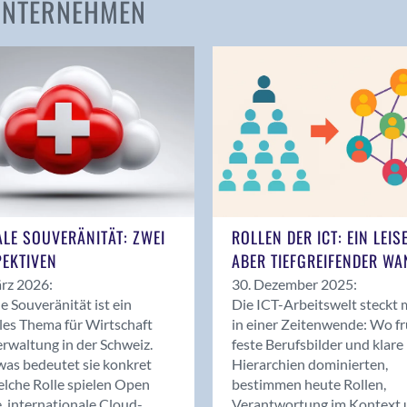
 UNTERNEHMEN
Amden
Andelfingen
Anwil
Appenzell
Au SG
Baar
Baden
Balsthal
Balzers
ALE SOUVERÄNITÄT: ZWEI
ROLLEN DER ICT: EIN LEIS
Basel
EKTIVEN
ABER TIEFGREIFENDER WA
Bassersdorf
rz 2026:
30. Dezember 2025:
Belp
le Souveränität ist ein
Die ICT-Arbeitswelt steckt 
Bendern
les Thema für Wirtschaft
in einer Zeitenwende: Wo f
Benken (SG)
rwaltung in der Schweiz.
feste Berufsbilder und klare
as bedeutet sie konkret
Hierarchien dominierten,
Bergdietikon
lche Rolle spielen Open
bestimmen heute Rollen,
Berlin
, internationale Cloud-
Verantwortung im Kontext 