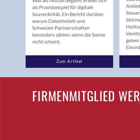
Was als Notfall begann, erwies sich
Anbiet
als Praxisbeispiel für digitale
Steue
Souveränität. Ein Bericht darüber,
Stürm
warum Datenhoheit und
Holits
Schweizer Partnerschaften
identi
besonders zählen, wenn die Sonne
geben 
nicht scheint.
Einor
Zum Artikel
FIRMENMITGLIED WE