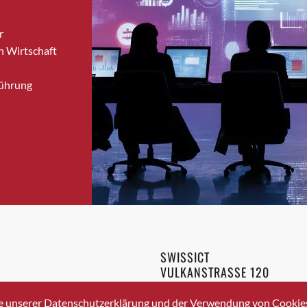
Bronschhofen
r
Brugg
n Wirtschaft
Brugg AG
Brütten
Führung
Bubendorf
Bubikon
Buchs (SG)
Burgdorf
Bäretswil
Bülach
Cazis
Cham
Chur
SWISSICT
Crissier
VULKANSTRASSE 120
Davos Platz
8048 ZURICH
3 336 40 20
Davos Platz 1
e unserer Datenschutzerklärung und der Verwendung von Cookies 