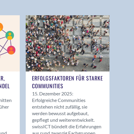
ER,
ERFOLGSFAKTOREN FÜR STARKE
NDEL
COMMUNITIES
15. Dezember 2025:
mitten
Erfolgreiche Communities
rüher
entstehen nicht zufällig, sie
werden bewusst aufgebaut,
gepflegt und weiterentwickelt.
swissICT bündelt die Erfahrungen
und
aus rund zwanzig Fachgruppen.