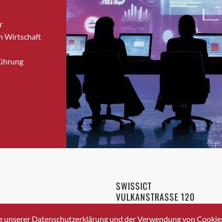
Bronschhofen
r
Brugg
n Wirtschaft
Brugg AG
Brütten
Führung
Bubendorf
Bubikon
Buchs (SG)
Burgdorf
Bäretswil
Bülach
Cazis
Cham
Chur
SWISSICT
Crissier
VULKANSTRASSE 120
Davos Platz
8048 ZURICH
3 336 40 20
Davos Platz 1
e unserer Datenschutzerklärung und der Verwendung von Cookies 