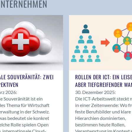
 UNTERNEHMEN
Amden
Andelfingen
Anwil
Appenzell
Au SG
Baar
Baden
Balsthal
Balzers
ALE SOUVERÄNITÄT: ZWEI
ROLLEN DER ICT: EIN LEIS
Basel
EKTIVEN
ABER TIEFGREIFENDER WA
Bassersdorf
rz 2026:
30. Dezember 2025:
Belp
le Souveränität ist ein
Die ICT-Arbeitswelt steckt 
Bendern
les Thema für Wirtschaft
in einer Zeitenwende: Wo f
Benken (SG)
rwaltung in der Schweiz.
feste Berufsbilder und klare
as bedeutet sie konkret
Hierarchien dominierten,
Bergdietikon
lche Rolle spielen Open
bestimmen heute Rollen,
Berlin
, internationale Cloud-
Verantwortung im Kontext 