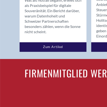
Was als Notfall begann, erwies sich
Anbiet
als Praxisbeispiel für digitale
Steue
Souveränität. Ein Bericht darüber,
Stürm
warum Datenhoheit und
Holits
Schweizer Partnerschaften
identi
besonders zählen, wenn die Sonne
geben 
nicht scheint.
Einor
Zum Artikel
FIRMENMITGLIED WE