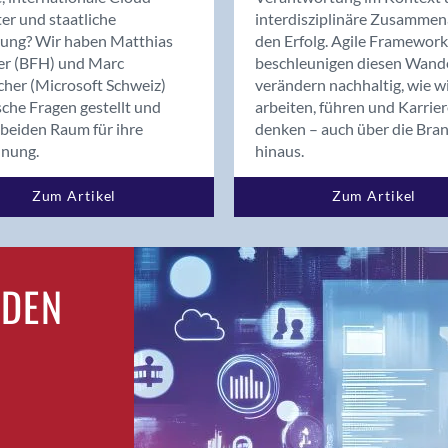
Bern
er und staatliche
interdisziplinäre Zusammen
Bern - Liebefeld
rung? Wir haben Matthias
den Erfolg. Agile Framework
er (BFH) und Marc
beschleunigen diesen Wand
Bern 15
cher (Microsoft Schweiz)
verändern nachhaltig, wie w
Bern 22
sche Fragen gestellt und
arbeiten, führen und Karrie
Bern 65
beiden Raum für ihre
denken – auch über die Bra
Bern 9
dnung.
hinaus.
Bern-Zollikofen
Zum Artikel
Zum Artikel
Biel/Bienne
Binningen
Birsfelden
Bolligen
RDEN
Bonaduz
Bonstetten
Bottighofen
Bremgarten bei Bern
Brig
Brig-Glis