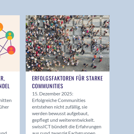
ER,
ERFOLGSFAKTOREN FÜR STARKE
NDEL
COMMUNITIES
15. Dezember 2025:
mitten
Erfolgreiche Communities
rüher
entstehen nicht zufällig, sie
werden bewusst aufgebaut,
gepflegt und weiterentwickelt.
swissICT bündelt die Erfahrungen
und
aus rund zwanzig Fachgruppen.