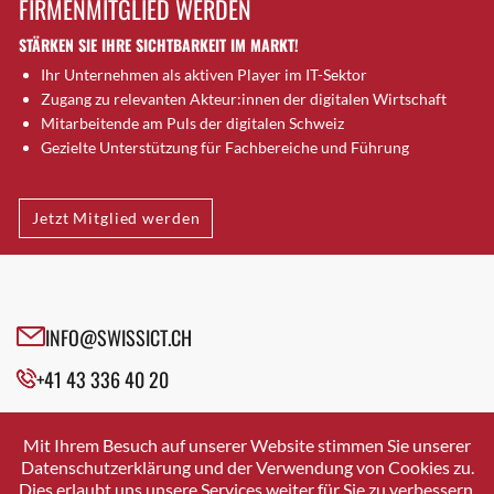
FIRMENMITGLIED WERDEN
Brugg AG
STÄRKEN SIE IHRE SICHTBARKEIT IM MARKT!
Brütten
Ihr Unternehmen als aktiven Player im IT-Sektor
Bubendorf
Zugang zu relevanten Akteur:innen der digitalen Wirtschaft
Bubikon
Mitarbeitende am Puls der digitalen Schweiz
Buchs (SG)
Gezielte Unterstützung für Fachbereiche und Führung
Burgdorf
Bäretswil
Jetzt Mitglied werden
Bülach
Cazis
Cham
Chur
INFO@SWISSICT.CH
Crissier
+41 43 336 40 20
Davos Platz
Davos Platz 1
SWISSICT
VULKANSTRASSE 120
Dierikon
Mit Ihrem Besuch auf unserer Website stimmen Sie unserer
8048 ZURICH
Datenschutzerklärung und der Verwendung von Cookies zu.
Dietikon
Dies erlaubt uns unsere Services weiter für Sie zu verbessern.