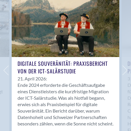
Anwil
Appenzell
Au SG
Baar
Baden
Balsthal
Balzers
Basel
DIGITALE SOUVERÄNITÄT: PRAXISBERICHT
D
VON DER ICT-SALÄRSTUDIE
P
Bassersdorf
Belp
21. April 2026:
3
Ende 2024 erforderte die Geschäftsaufgabe
D
Bendern
gt
eines Dienstleisters die kurzfristige Migration
f
Benken (SG)
der ICT-Salärstudie. Was als Notfall begann,
D
Bergdietikon
erwies sich als Praxisbeispiel für digitale
R
Berlin
Souveränität. Ein Bericht darüber, warum
C
Datenhoheit und Schweizer Partnerschaften
h
Bern
besonders zählen, wenn die Sonne nicht scheint.
H
Bern - Liebefeld
F